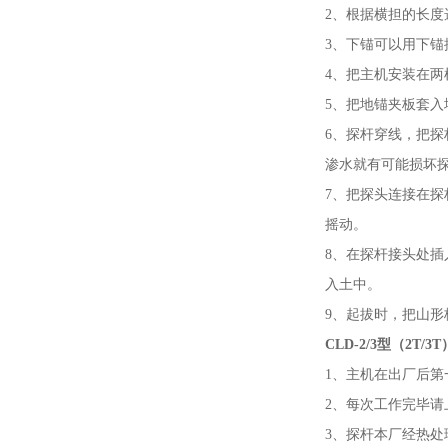
2、根据横担的长度
3、下锚可以用下
4、把主机安装在
5、把地锚夹板套入
6、探杆穿线，把
渗水就有可能损坏
7、把探头连接在
摇动。
8、在探杆接头处
入土中。
9、起拔时，把山
CLD-2/3型（2T
1、主机在出厂后
2、每次工作完毕请
3、探杆本厂经热