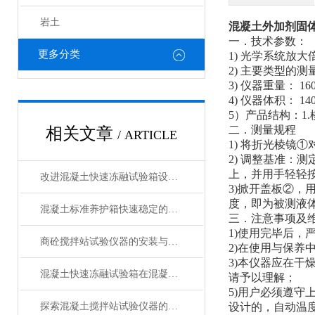
岩土
混凝土外加剂固
一．
技术参数：
更多分类
1)
光学系统放大
2)
主要类型的测
3)
仪器重量：
16
4)
仪器体积：
14
5）
产品结构：
1
二．
测量规程
相关文章
/ ARTICLE
1)
将折光棱镜
①
2)
调整基准：测
上，并用手轻轻
改进混凝土快速冻融试验箱设计以增强其性能的方法
3)掀开盖板②
度，即为被测液
混凝土标准养护箱快速稳定的温湿度调节，确保标准化养护
三．注意事项及
1)使用完毕后，
商砼搅拌站试验仪器的安装与操作技巧
2)在使用与保
3)本仪器应在干
混凝土快速冻融试验箱在混凝土行业中的重要作用与应用领域说明
请予以理解；
5)用户必须遵
探索混凝土搅拌站试验仪器的种类与功能
设计的，自动温