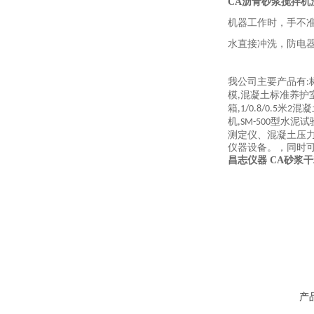
CA沥青砂浆搅拌机
机器工作时，手不
水直接冲洗，防电
我公司主要产品有
:
模
混凝土标准养护
,
箱
米
混凝
,1/0.8/0.5
2
机
型水泥试
,SM-500
测定仪、混凝土压
仪器设备。，同时
昌志仪器 CA砂浆
产