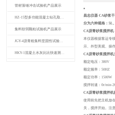
管材落锤冲击试验机产品展示
*
昌志仪器 CA砂浆
HZ-15型多功能混凝土钻孔取芯机产品展示
分为六种规格：5L、1
集料软弱颗粒试验机产品展示
CA
沥青砂浆搅拌机
本仪器根据客运专
JGY-4沥青粗集料坚固性试验测定仪产品展示
示、外型美观、操
HKY-1混凝土水灰比比快速测定仪产品展示
CA沥青砂浆搅拌机
额定电压：
380V
额定频率：
50HZ
额定功率：
1500W
搅拌转速：
0r/min
CA沥青砂浆搅拌机
使用前先把主机放
关，搅拌开始。注