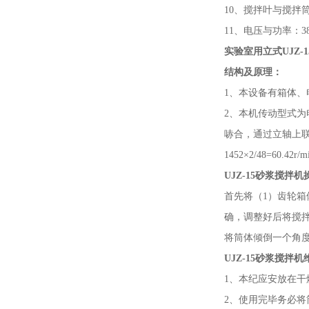
10、搅拌叶与搅拌筒
11、电压与功率：380
实验室用立式UJZ-
结构及原理：
1、本设备有箱体
2、本机传动型式
哧合，通过立轴上
1452×2/48=60.42r/m
UJZ-15砂浆搅拌
首先将（
1）齿轮
确，调整好后将搅
将筒体倾倒一个角
UJZ-15砂浆搅拌
1、本纪应安放在
2、使用完毕务必