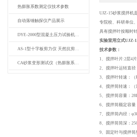
热膨胀系数测定仪技术参数
UJZ-15砂浆搅
自动落锤触探仪产品展示
专院校、科研单位
具有搅拌叶按顺时
DYE-2000型混凝土压力试验机200吨产品展示
实验室用立式UJZ-
AS-1型十字板剪力仪 天然抗剪强度 剪力仪展示
技术参数：
1、搅拌叶片:2层4片×
CA砂浆变形测试仪（热膨胀系数仪）产品展示
2、搅拌叶运转直径：
3、搅拌叶转速：（顺时
4、搅拌筒转速：（逆时
5、搅拌筒容量：28
6、搅拌筒额定容量
7、搅拌筒内径：φ38
8、搅拌筒筒深：25
9、固定叶与搅拌筒壁