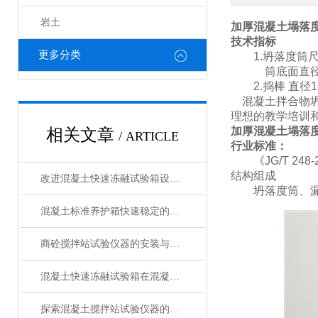
岩土
加厚混凝土塌落度
技术指标
更多分类
1.坍落度筒尺
筒底面直
2.捣棒 直径16±
混凝土拌合物坍
理想的教学培训
加厚混凝土塌落度
相关文章
/ ARTICLE
行业标准：
《
JG/T 2
结构组成
改进混凝土快速冻融试验箱设计以增强其性能的方法
坍落度筒、漏
混凝土标准养护箱快速稳定的温湿度调节，确保标准化养护
商砼搅拌站试验仪器的安装与操作技巧
混凝土快速冻融试验箱在混凝土行业中的重要作用与应用领域说明
探索混凝土搅拌站试验仪器的种类与功能