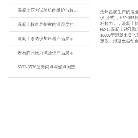
混凝土压力试验机的维护与校准方法是怎样的？
沧州
昌志
生产的混
仪
卧式
，
(
)
HSP-355
杆拉力计，混凝土
混凝土标准养护室的温湿度控制技术详解
混凝土钻孔取
HZ-15
型混凝土贯入
1000S
混凝土渗透仪加压器产品展示
定仪，混凝土振动
岩石膨胀压力试验仪产品展示
SYD-3536沥青闪点与燃点测定仪产品展示