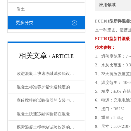
应用领域
岩土
FCT101型新拌
更多分类
是一种坚固、便携
FCT101型新拌
技术参数：
相关文章
/ ARTICLE
1、坍落度范围：7～
2、水灰比范围：0.39
改进混凝土快速冻融试验箱设计以增强其性能的方法
3、28天抗压强度范围
4、温度范围：-10~
混凝土标准养护箱快速稳定的温湿度调节，确保标准化养护
5、精度：±3% 存
6、电源：充电电池7.2
商砼搅拌站试验仪器的安装与操作技巧
7、接口：RS232
混凝土快速冻融试验箱在混凝土行业中的重要作用与应用领域说明
8、重量：2.4kg
9、尺寸：550×210×
探索混凝土搅拌站试验仪器的种类与功能