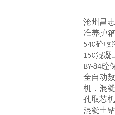
沧州
昌
准养护
砼收
540
混凝
150
砼
BY-84
全自动
机，混
孔取芯
混凝土