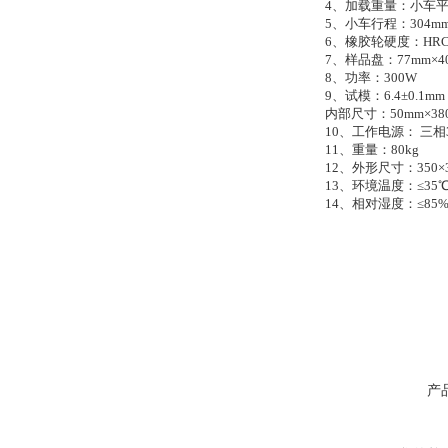
4、加载重量：小车平置
5、小车行程：304m
6、橡胶轮硬度：HRC6
7、样品盘：77mm×
8、功率：300W
9、试模：6.4±0.1mm，
内部尺寸：
50mm×3
10、工作电源： 三相38
11、重量：80kg
12、外形尺寸：350×3
13、环境温度：≤35
14、相对湿度：≤85
产