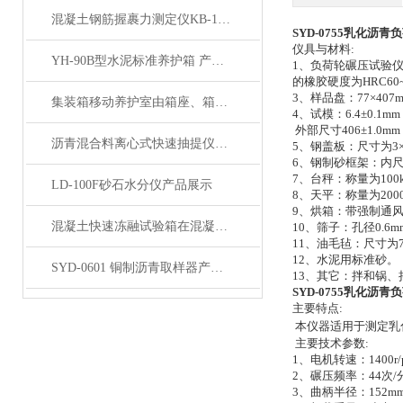
混凝土钢筋握裹力测定仪KB-150型产品展示
SYD-0755乳化沥
仪具与材料
:
YH-90B型水泥标准养护箱 产品展示
1、负荷轮碾压试验仪：
的橡胶硬度为HRC6
3、样品盘：77×40
集装箱移动养护室由箱座、箱体及箱顶三部分组成
4、试模：6.4±0.1mm
外部尺寸406±1.0mm
沥青混合料离心式快速抽提仪产品展示
5、钢盖板：尺寸为3×3
6、钢制砂框架：内尺寸
7、台秤：称量为100k
LD-100F砂石水分仪产品展示
8、天平：称量为200
9、烘箱：带强制通风
混凝土快速冻融试验箱在混凝土行业中的重要作用与应用领域说明
10、筛子：孔径0.6m
11、油毛毡：尺寸为77
12、水泥用标准砂。
SYD-0601 铜制沥青取样器产品展示
13、其它：拌和锅、
SYD-0755乳化沥
主要特点
:
本仪器适用于测定乳
主要技术参数
:
1、电机转速：1400r/
2、碾压频率：44次/
3、曲柄半径：152m