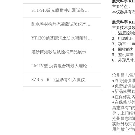
航天科宇 KH
主要特点：
STT-910反光膜耐冲击测试仪产品展示
本仪器具有
航天科宇 KH
防水卷材抗静态荷载试验仪产品展示
主要技术参
1、温度控制范
YT1209钠基膨润土防水毯耐静水压测定仪产品展示
2、电源电压 ：
3、功率：10
4、回收能力 ：
灌砂筒灌砂法试验桶产品展示
5、整机重量：
6、外形尺寸:：
LM-IV型 沥青混合料最大理论密度仪 (屏显全自动）展示
沧州昌志售
SZR-5、6、7型沥青针入度仪产品展示
●终身提供
●免费提供
●新品依照
●在保修期
●在保修期
昌志具有*
导，上门维
沧州昌志试
实际外观可
用的放心"