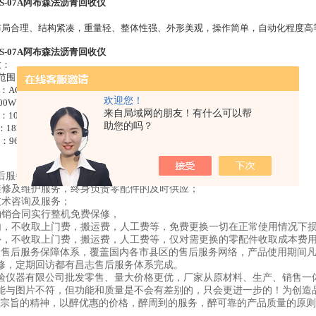
S-07A阿布森法沥青回收仪
布局合理、结构紧凑，重量轻、整体性强、外形美观，操作简单，自动化程度高
S-07A阿布森法沥青回收仪
数：
围 ：室温~ 200 ℃
AC220V/50Hz
欢迎您！
00W
来自局域网的朋友！有什么可以帮
10L / h
助您的吗？
18kg
960×600×500mm（长×宽×高）
后服务宗旨：
维修及维护服务，终身负责零配件的及时供应；
技术咨询及服务；
购销合同实行整机免费保修，
内，不收取上门费，搬运费，人工费等，免费更换一切在正常使用情况下
外，不收取上门费，搬运费，人工费等，仅对需更换的零配件收取成本费
的售后服务保障体系，覆盖国内各市县区的售后服务网络，产品使用期间
修，定期回访都有昌志售后服务体系完成。
验仪器有限公司批发零售、量大价格更优，厂家从原材料、生产、销售一
能与图片不符，但功能和质量是不会有差别的，只会更进一步的！为创造
为宗旨的精神，以醉优惠的价格，醉周到的服务，醉可靠的产品质量的原则