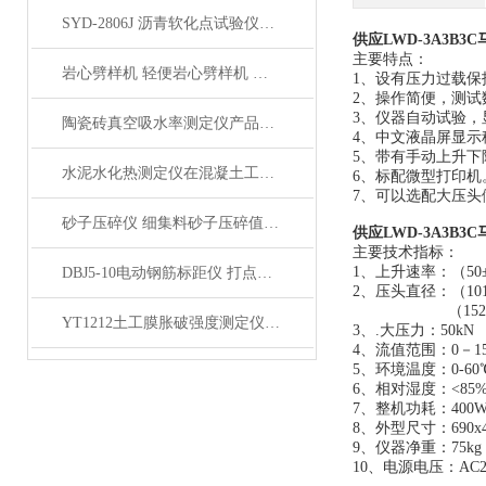
SYD-2806J 沥青软化点试验仪电脑四路液晶打印展示
供应LWD-3A3B
主要特点：
岩心劈样机 轻便岩心劈样机 岩芯劈开机产品展示
1、设有压力过载保
2、操作简便，测试
3、仪器自动试验
陶瓷砖真空吸水率测定仪产品展示
4、中文液晶屏显示
5、带有手动上升
水泥水化热测定仪在混凝土工程中的应用
6、标配微型打印机
7、可以选配大压
砂子压碎仪 细集料砂子压碎值指标测定仪产品展示
供应LWD-3A3B
主要技术指标：
1、上升速率：（50±
DBJ5-10电动钢筋标距仪 打点机产品展示
2、压头直径：（101.
（152.4±0
YT1212土工膜胀破强度测定仪产品简介
3、.大压力：50kN 
4、流值范围：0－15.
5、环境温度：0-60
6、相对湿度：<85
7、整机功耗：400
8、外型尺寸：690x4
9、仪器净重：75kg
10、电源电压：AC22