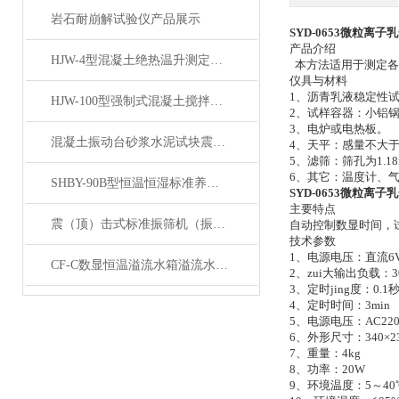
岩石耐崩解试验仪产品展示
SYD-0653
微粒离子乳
产品介绍
HJW-4型混凝土绝热温升测定仪产品展示
本方法适用于测定各
仪具与材料
1、沥青乳液稳定性
HJW-100型强制式混凝土搅拌机产品展示
2、试样容器：小铝锅
3、电炉或电热板。
混凝土振动台砂浆水泥试块震动平台产品展示
4、天平：感量不大于0
5、滤筛：筛孔为1.1
6、其它：温度计、
SHBY-90B型恒温恒湿标准养护箱 产品展示
SYD-0653
微粒离子乳
主要特点
震（顶）击式标准振筛机（振摆仪）产品展示
自动控制数显时间，
技术参数
1、电源电压：直流6
CF-C数显恒温溢流水箱溢流水槽展示
2、zui大输出负载：3
3、定时jing度：0.1
4、定时时间：3min
5、电源电压：AC220V
6、外形尺寸：340×23
7、重量：4kg
8、功率：20W
9、环境温度：5～40