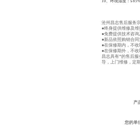
10、环境湿度：≦85
沧州昌志售后服务
●终身提供维修及
●免费提供技术咨询
●新品依照购销合同
●在保修期内，不
●在保修期外，不
昌志具有*的售后
导，上门维修，定
产
您的单