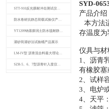
SYD-0
STT-910反光膜耐冲击测试仪产品展示
产品介绍
防水卷材抗静态荷载试验仪产品展示
本方法适
存温度为
YT1209钠基膨润土防水毯耐静水压测定仪产品展示
灌砂筒灌砂法试验桶产品展示
仪具与材
LM-IV型 沥青混合料最大理论密度仪 (屏显全自动）展示
1、沥青
SZR-5、6、7型沥青针入度仪产品展示
有橡胶塞
2、试样
3、电炉
4、天平：
5、滤筛：