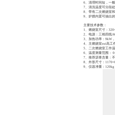
6、清理时间短，一
7、清洗温度可分段处
8、带有二次燃烧室
9、炉膛内置可抽出
主要技术参数：
1、燃烧室尺寸：320×4
2、电源：三相四线AC3
3、加热功率：9kW
4、主燃烧室zui高工
5、二次燃烧室工作温
6、温度测量范围： 0-
7、推荐沥青含量：不超
8、外形尺寸：1170×
9、仪器净重：120kg