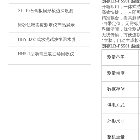
朗睿LR-FS501 
开箱即用，
一体式
XL-10石膏板楔形棱边深度测定仪产品展示
高效快捷，一人即
精准耦合，提高测
·自带定位，无需标
灌砂法密实度测定仪产品展示
界面清晰，优化测
无线传输，方便连
HBY-32立式水泥试块恒温水养护箱产品展示
*大脑，自动生成检
朗睿LR-FS501 
HHS-1型沥青三氯乙烯回收仪产品展示
测量范围
测量精度
数据存储
供电方式
外形尺寸
整机重量