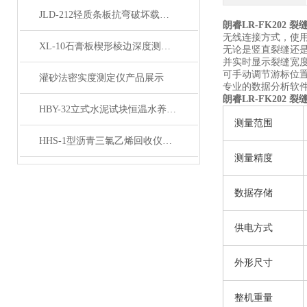
JLD-212轻质条板抗弯破坏载荷试验装置 产品展示
朗睿LR-FK202 
无线连接方式，使
XL-10石膏板楔形棱边深度测定仪产品展示
无论是竖直裂缝还
并实时显示裂缝宽
可手动调节游标位
灌砂法密实度测定仪产品展示
专业的数据分析软
朗睿LR-FK202 
HBY-32立式水泥试块恒温水养护箱产品展示
测量范围
HHS-1型沥青三氯乙烯回收仪产品展示
测量精度
数据存储
供电方式
外形尺寸
整机重量