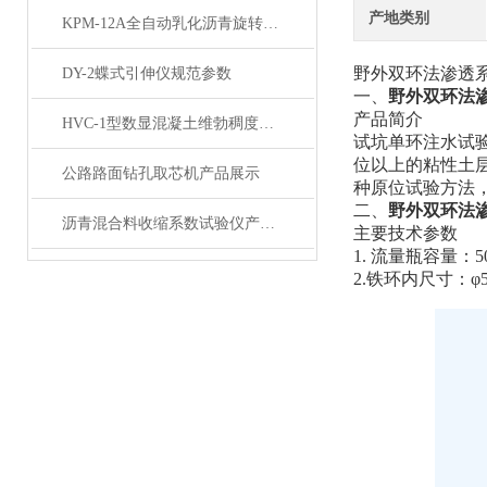
产地类别
KPM-12A全自动乳化沥青旋转瓶磨耗试验仪展示
野外双环法渗透
DY-2蝶式引伸仪规范参数
一、
野外双环法
产品简介
HVC-1型数显混凝土维勃稠度仪产品展示
试坑单环注水试
位以上的粘性土
公路路面钻孔取芯机产品展示
种原位试验方法
二、
野外双环法
沥青混合料收缩系数试验仪产品展示
主要技术参数
1.
流量瓶容量：
5
2.铁环内尺寸：φ50