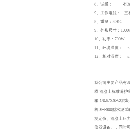
8、试模： 有3mm
9、工作电源： 三相3
8、重量：80KG
9、外形尺寸：1000x4
10、功率：700W
11、环境温度： ≤
12、相对湿度： ≤
我公司主要产品有
:
模
混凝土标准养护
,
箱
米
混凝
,1/0.8/0.5
2
机
型水泥试
,SM-500
测定仪、混凝土压
仪器设备。，同时