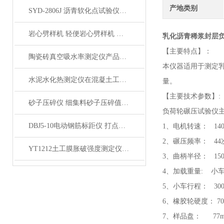
产地类别
SYD-2806J 沥青软化点试验仪电脑四路液晶打印展示
岩心劈样机 轻便岩心劈样机 岩芯劈开机产品展示
乳化沥青稀浆封层
【主要特点】：
陶瓷砖真空吸水率测定仪产品展示
本仪器适用于测定
水泥水化热测定仪在混凝土工程中的应用
量。
【主要技术参数】
:
砂子压碎仪 细集料砂子压碎值指标测定仪产品展示
负荷轮碾压试验仪
DBJ5-10电动钢筋标距仪 打点机产品展示
1、电机转速： 1400
2、碾压频率： 44
YT1212土工膜胀破强度测定仪产品简介
3、曲柄半径： 15
4、加载重量: 小车
5、小车行程： 300
6、橡胶轮硬度： 7
7、样品盘： 77m