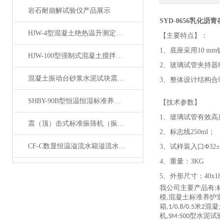
岩石耐崩解试验仪产品展示
SYD-0656乳化
HJW-4型混凝土绝热温升测定仪产品展示
【主要特点】：
1、底座采用10 
HJW-100型强制式混凝土搅拌机产品展示
2、玻璃试管夹持器
混凝土振动台砂浆水泥试块震动平台产品展示
3、整体设计结构合
SHBY-90B型恒温恒湿标准养护箱 产品展示
【技术参数】
1、玻璃试管有效高度3
震（顶）击式标准振筛机（振摆仪）产品展示
2、标志线250ml；
CF-C数显恒温溢流水箱溢流水槽展示
3、试样装入口Φ32±
4、重量：3KG
5、外形尺寸：40x18
我公司主要产品有
:
模
混凝土标准养护
,
箱
米
混凝
,1/0.8/0.5
2
机
型水泥试
,SM-500