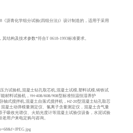
18《沥青化学组分试验(四组分法)》设计制造的，适用于采用
及技术参数*符合T 0618-1993标准要求。
压力试验机
混凝土钻孔取芯机
混凝土试模
塑料试模
铸铁试
,
,
,
,
万能材料试验机，
型标准恒温恒湿养护
YH-40B/60B/90B
卧轴式搅拌机
混凝土自落式搅拌机，
型混凝土钻孔取芯
,
HZ-20
、混凝土动弹模量测定仪、氯离子含量测定仪，混凝土含气量
原子吸收光谱仪、火焰光度计等混凝土试验仪设备，水泥试验
新老用户来电定购与咨询。