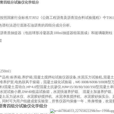
18沥青四组分试验仪化学组分
照国家行业标准JTJ052《公路工程沥青及沥青混合料试验规程》中T06
色谱柱法进行道路石油沥青的四组分成分分析。
质抽提器（包括球形冷凝器及100ml抽提器组装面成）和玻璃吸附柱，其结构
套
50ml）
产品有
标养箱
养护箱
混凝土搅拌站试验仪器设备
水泥压力试验机
混凝土
:
,
,
,
,
准养护室
电热鼓风干燥箱，混凝土碳化试验箱，
型
,
WE-300B/600B/1000B
米
混凝土震动台
型混凝土抗渗仪
型混凝土单
2
,HP-4.0
,HJW-15/30/60/100/150
水泥试验小磨
低温试验箱，水泥快速养护箱、 混凝土加速养护箱
,DW-40
凝土压力泌水仪、水泥胶砂搅拌机、水泥净浆搅拌机、水泥胶砂振实台、
，同时可为用户组建成套实验室，所售仪器均保修一年，终身维修，欢迎
618沥青四组分试验仪化学组分