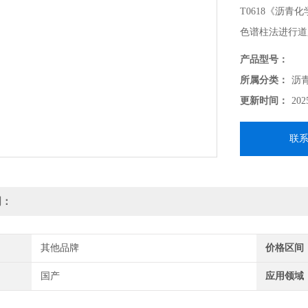
T0618《沥
色谱柱法进行道
本仪器由沥青质
产品型号：
附柱，其结构及技
所属分类：
沥
更新时间：
202
联
明：
其他品牌
价格区间
国产
应用领域