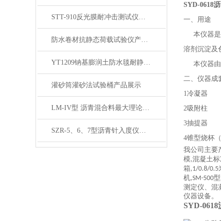
SYD-06
STT-910反光膜耐冲击测试仪产品展示
一、用途
本仪器是按
防水卷材抗静态荷载试验仪产品展示
溶剂沉淀及
YT1209钠基膨润土防水毯耐静水压测定仪产品展示
本仪器由沥青
二、仪器成
灌砂筒灌砂法试验桶产品展示
1冷凝器
LM-IV型 沥青混合料最大理论密度仪 (屏显全自动）展示
2吸附柱
3抽提器
SZR-5、6、7型沥青针入度仪产品展示
4锥型烧杯（2
我公司主要
模
混凝土标
,
箱
,1/0.8/0.5
机
型
,SM-500
测定仪、混
仪器设备。
SYD-0