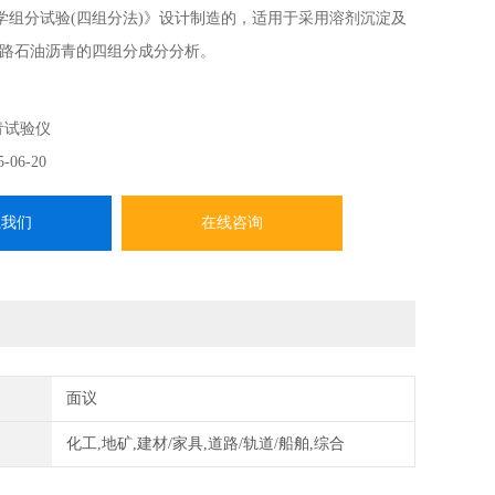
青化学组分试验(四组分法)》设计制造的，适用于采用溶剂沉淀及
路石油沥青的四组分成分分析。
抽提器（包括球形冷凝器及100ml抽提器组装面成）和玻璃吸
术参数*符合T 0618-1993标准要求。
青试验仪
5-06-20
系我们
在线咨询
面议
化工,地矿,建材/家具,道路/轨道/船舶,综合