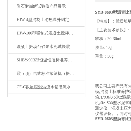
岩石耐崩解试验仪产品展示
SYD-0603型沥青
HJW-4型混凝土绝热温升测定仪产品展示
【特点】：优质玻
【主要技术参数】
:
HJW-100型强制式混凝土搅拌机产品展示
容积：
20-30ml
混凝土振动台砂浆水泥试块震动平台产品展示
质量
≤40g
重量：
50g
SHBY-90B型恒温恒湿标准养护箱 产品展示
震（顶）击式标准振筛机（振摆仪）产品展示
我公司主要产品有
:
CF-C数显恒温溢流水箱溢流水槽展示
模
混凝土标准养护
,
箱
米
混凝
,1/0.8/0.5
2
机
型水泥试
,SM-500
测定仪、混凝土压
仪器设备。，同时
SYD-0603型沥青