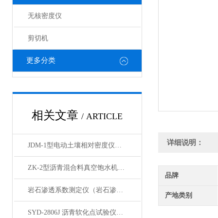
无核密度仪
剪切机
更多分类
相关文章
/ ARTICLE
详细说明：
JDM-1型电动土壤相对密度仪技术参数
ZK-2型沥青混合料真空饱水机产品展示
品牌
岩石渗透系数测定仪（岩石渗透仪）产品展示
产地类别
SYD-2806J 沥青软化点试验仪电脑四路液晶打印展示