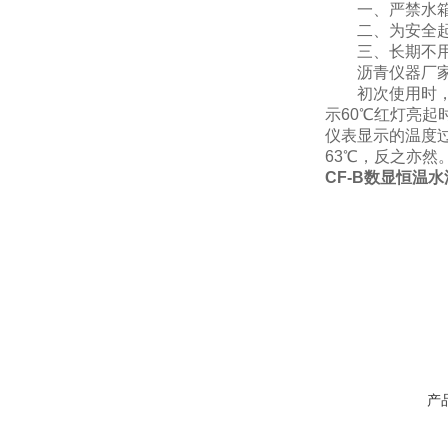
一、严禁水箱无
二、为安全起
三、长期不用时
沥青仪器厂家数
初次使用时，由
示60℃红灯亮
仪表显示的温度
63℃，反之亦
CF-B数显恒温
产