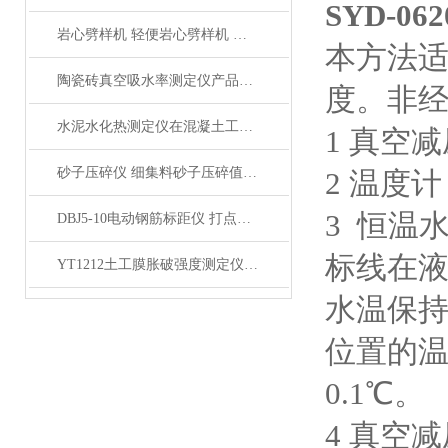
SYD-
岩心劈样机 轻便岩心劈样机 岩芯劈开机产品展示
本方法
陶瓷砖真空吸水率测定仪产品展示
度。非
水泥水化热测定仪在混凝土工程中的应用
1 真空
砂子压碎仪 细集料砂子压碎值指标测定仪产品展示
2 温度计
3 恒温
DBJ5-10电动钢筋标距仪 打点机产品展示
标线在液
YT1212土工膜胀破强度测定仪产品简介
水温保持
位置的温
0.1℃。
4 真空