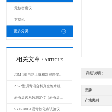
无核密度仪
剪切机
更多分类
相关文章
/ ARTICLE
详细说明：
JDM-1型电动土壤相对密度仪技术参数
ZK-2型沥青混合料真空饱水机产品展示
品牌
岩石渗透系数测定仪（岩石渗透仪）产品展示
产地类别
SYD-2806J 沥青软化点试验仪电脑四路液晶打印展示