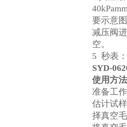
40kPa
要示意图
减压阀
空。
5 秒表：
SYD-
使用方
准备工
估计试
择真空