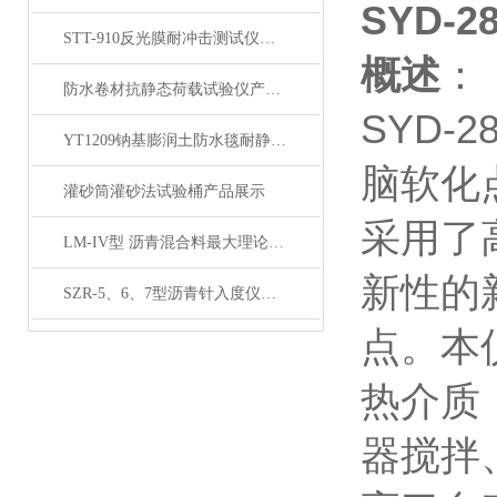
SYD-
STT-910反光膜耐冲击测试仪产品展示
概述
：
防水卷材抗静态荷载试验仪产品展示
SYD
YT1209钠基膨润土防水毯耐静水压测定仪产品展示
脑软化
灌砂筒灌砂法试验桶产品展示
采用了
LM-IV型 沥青混合料最大理论密度仪 (屏显全自动）展示
新性的
SZR-5、6、7型沥青针入度仪产品展示
点。本
热介质，
器搅拌