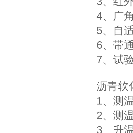
3、红
4、广
5、自
6、带
7、试
沥青软
1、测温
2、测温
3、升温