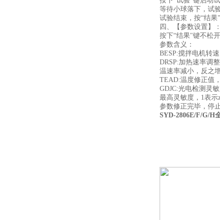
按下“试验"键启动
等待小球落下，试验
试验结束，按“结果
四、【参数设置】
按下“结果"键不松
参数含义：
BESP:搅拌电机
DRSP:加热速率
温速率减小，反之
TEAD:温度修正
GDJC:光电检测
最高灵敏度，1表示
参数修正完毕，停
SYD-2806E/F