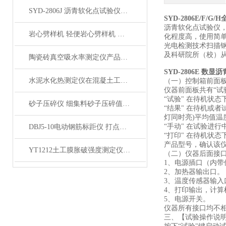
SYD-2806J 沥青软化点试验仪电脑四路液晶打印展示
SYD-2806E/F
沥青软化点试验仪
岩心劈样机 轻便岩心劈样机 岩芯劈开机产品展示
化程度高，使用简
光电检测技术扫描钢
及科研院所（校）
陶瓷砖真空吸水率测定仪产品展示
SYD-2806E 数
水泥水化热测定仪在混凝土工程中的应用
（一）控制箱前面
仪器前面板共有“试
“试验" 在待机状
砂子压碎仪 细集料砂子压碎值指标测定仪产品展示
“结果" 在待机或者
灯同时亮)平均值
“手动" 在试验进
DBJ5-10电动钢筋标距仪 打点机产品展示
“打印" 在待机状
产品型号，确认该
YT1212土工膜胀破强度测定仪产品简介
（二）仪器后面接
1、电源插口（内带
2、加热器输出口。
3、温度传感器输入
4、打印输出，计算机
5、电源开关。
仪器所有接口均不
三、【试验操作说