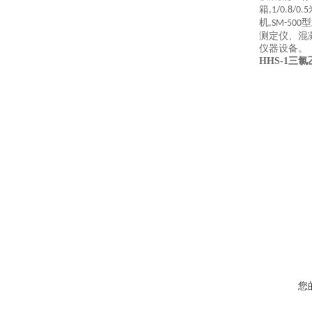
箱
,1/0.8/0.5
机
型
,SM-500
测定仪、混
仪器设备。
HHS-1
您