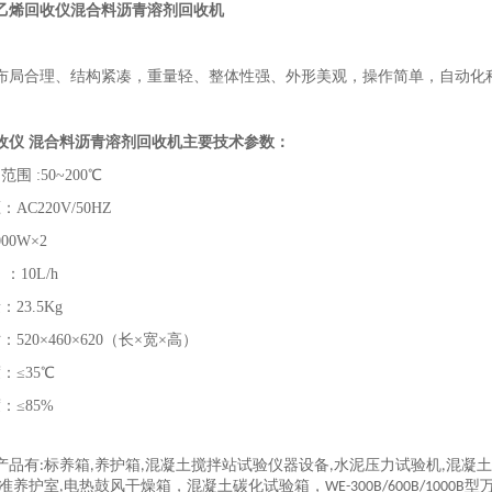
三氯乙烯回收仪混合料沥青溶剂回收机
布局合理、结构紧凑，重量轻、整体性强、外形美观，操作简单，自动化
收仪 混合料沥青溶剂回收机
主要技术参数：
围 :50~200℃
AC220V/50HZ
00W×2
：10L/h
23.5Kg
520×460×620（长×宽×高）
：≤35℃
：≤85%
产品有
标养箱
养护箱
混凝土搅拌站试验仪器设备
水泥压力试验机
混凝土
:
,
,
,
,
准养护室
电热鼓风干燥箱，混凝土碳化试验箱，
型
,
WE-300B/600B/1000B