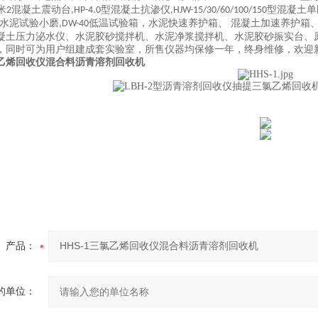
米
混凝土震动台
型混凝土抗渗仪
型混凝土单
2
,HP-4.0
,HJW-15/30/60/100/150
水泥试验小磨
低温试验箱，水泥快速养护箱、 混凝土加速养护箱
,DW-40
凝土压力泌水仪、水泥胶砂搅拌机、水泥净浆搅拌机、水泥胶砂振实台、
，同时可为用户组建成套实验室，所售仪器均保修一年，终身维修，欢迎
三氯乙烯回收仪混合料沥青溶剂回收机
产品：
的单位：