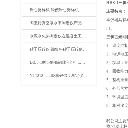
HHS-1
岩心劈样机 轻便岩心劈样机 岩芯劈开机产品展示
主要特点：
本仪器具有
陶瓷砖真空吸水率测定仪产品展示
门。
水泥水化热测定仪在混凝土工程中的应用
三氯乙烯回
1、温度控制范
砂子压碎仪 细集料砂子压碎值指标测定仪产品展示
2、电源电压：
DBJ5-10电动钢筋标距仪 打点机产品展示
3、功率：10
4、回收能力 
YT1212土工膜胀破强度测定仪产品简介
5、整机重量：
6、外形尺寸：
7、环境温度
8、相对湿度
我公司主要
模
混凝土标
,