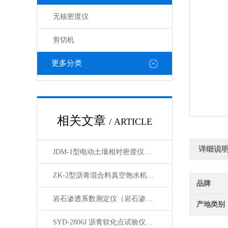
无核密度仪
剪切机
更多分类
相关文章
/ ARTICLE
详细说
JDM-1型电动土壤相对密度仪技术参数
ZK-2型沥青混合料真空饱水机产品展示
品牌
岩石渗透系数测定仪（岩石渗透仪）产品展示
产地类别
SYD-2806J 沥青软化点试验仪电脑四路液晶打印展示