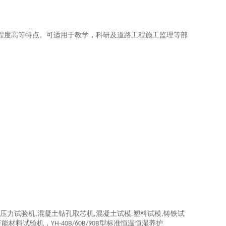
程度高等特点。可适用于教学，科研及道路工程施工监理等部
压力试验机
混凝土钻孔取芯机
混凝土试模
塑料试模
铸铁试
,
,
,
,
万能材料试验机，
型标准恒温恒湿养护
YH-40B/60B/90B