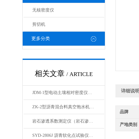
无核密度仪
剪切机
更多分类
相关文章
/ ARTICLE
详细说
JDM-1型电动土壤相对密度仪技术参数
ZK-2型沥青混合料真空饱水机产品展示
品牌
岩石渗透系数测定仪（岩石渗透仪）产品展示
产地类别
SYD-2806J 沥青软化点试验仪电脑四路液晶打印展示