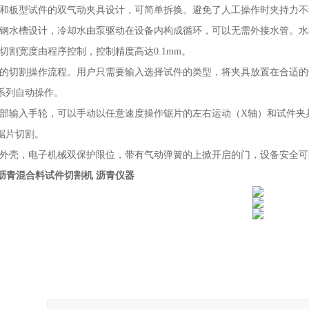
和板型试件的双气动夹具设计，可简单拆换。避免了人工操作时夹持力不
钢水槽设计，冷却水由泵驱动在设备内构成循环，可以无需外接水管。水
切割宽度由程序控制，控制精度高达0.1mm。
的切割操作流程。用户只需要输入选择试件的类型，将夹具放置在合适的
系列自动操作。
部输入手轮，可以手动以任意速度操作锯片的左右运动（X轴）和试件夹
锯片切割。
外壳，电子机械双保护限位，带有气动弹簧的上掀开启的门，设备安全可
26A沥青混合料试件切割机 沥青仪器