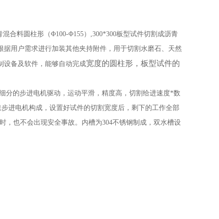
柱形（Φ100-Φ155）,300*300板型试件切割成沥青
根据用户需求进行加装其他夹持附件，用于切割水磨石、天然
宽度的圆柱形，板型试件的
制设备及软件，能够自动完成
细分的步进电机驱动，运动平滑，精度高，切割给进速度*数
速步进电机构成，设置好试件的切割宽度后，剩下的工作全部
时，也不会出现安全事故。内槽为304不锈钢制成，双水槽设