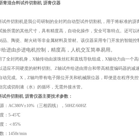
26A沥青混合料试件切割机 沥青仪器
件切割机是我公司研制的全封闭自动型试件切割机，用于将标准的沥青混合料圆
试验所需的其他尺寸，具有精度高，自动化操作，安全可靠特点。还可以
制品、陶瓷、耐火砖等非金属材料及管材。该仪器采用专门开发的智能控
件给进由步进电机控制，精度高，人机交互简单易用。
了全封闭机身，X轴传动由滚珠丝杠和直线导轨组成，X轴动力由一个高
以适应不同硬度的材料切割。Z轴试件给进由滑台和带高精度编码器的减
自动完成。X，Z轴均带有电子限位开关和机械限位器，即便是在程序失控
动完成切削液（水）的循环，无需外接水管。
料试件切割机 沥青仪器
主要技术参数：
AC380V±10%（三相四线），50HZ/60HZ
：5-45℃
度：＜85%
1450r/min