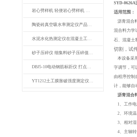
SYD-06
岩心劈样机 轻便岩心劈样机 岩芯劈开机产品展示
适用范围：
沥青混合料试
陶瓷砖真空吸水率测定仪产品展示
混合料力学
水泥水化热测定仪在混凝土工程中的应用
石、混凝土
切割，试
砂子压碎仪 细集料砂子压碎值指标测定仪产品展示
本设备采用
DBJ5-10电动钢筋标距仪 打点机产品展示
字调节，可
由程序控制
YT1212土工膜胀破强度测定仪产品简介
计，能够自
沥青混合
1、工作电源：
2、环境温度
3、相对湿
4、主轴转数：