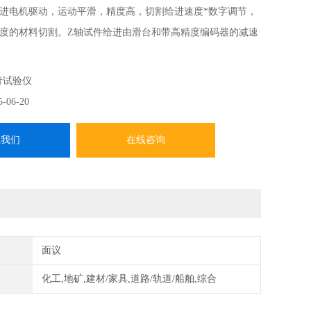
进电机驱动，运动平滑，精度高，切割给进速度*数字调节，
度的材料切割。Z轴试件给进由滑台和带高精度编码器的减速
设置好试件的切割宽度后，剩下的工作全部由程序控制自动
青试验仪
5-06-20
系我们
在线咨询
面议
化工,地矿,建材/家具,道路/轨道/船舶,综合