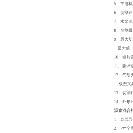
5、主电机：
6、切割速度
7、水泵流量
8、切割最大
9、最大切
最大值：4
10、锯片直
11、要求输入
12、气动夹
板型夹具：3
13、切割精
14、外形尺寸：
沥青混合
1、直线导
2、7寸全