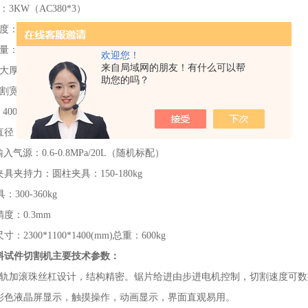
3KW（AC380*3）
：0-999mm/min数字调节
：4L/min
欢迎您！
来自局域网的朋友！有什么可以帮
厚度：150mm
助您的吗？
割宽度：标准值：300mm（安装自动夹具）
00mm（不安装自动夹具）
径：500mm
气源：0.6-0.8MPa/20L（随机标配）
具夹持力：圆柱夹具：150-180kg
00-360kg
度：0.3mm
2300*1100*1400(mm)总重：600kg
料试件切割机主要技术参数：
轨加滚珠丝杠设计，结构精密。锯片给进由步进电机控制，切割速度可数
彩色液晶屏显示，触摸操作，动画显示，界面直观易用。