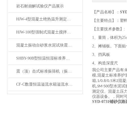
岩石耐崩解试验仪产品展示
【产品名称】：
SY
HJW-4型混凝土绝热温升测定仪产品展示
【主要特点】：塑
【主要技术参数】
:
HJW-100型强制式混凝土搅拌机产品展示
1、量筒，体积为25±
混凝土振动台砂浆水泥试块震动平台产品展示
2、摊铺板。下面贴
3、挡风板
SHBY-90B型恒温恒湿标准养护箱 产品展示
4、构造深度尺
我公司主要产品有
:
震（顶）击式标准振筛机（振摆仪）产品展示
模
混凝土标准养护
,
箱
米
混凝
,1/0.8/0.5
2
CF-C数显恒温溢流水箱溢流水槽展示
机
型水泥试
,SM-500
测定仪、混凝土压
仪器设备。，同时
SYD-0731铺砂