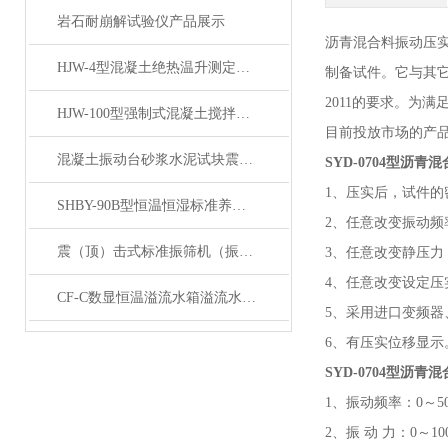
岩石耐崩解试验仪产品展示
沥青混合料振动压
HJW-4型混凝土绝热温升测定仪产品展示
制备试件。它与其
2011的要求。为
HJW-100型强制式混凝土搅拌机产品展示
目前投放市场的产
混凝土振动台砂浆水泥试块震动平台产品展示
SYD-0704型沥
1、压实后，试件
SHBY-90B型恒温恒湿标准养护箱 产品展示
2、任意改变振动频
震（顶）击式标准振筛机（振摆仪）产品展示
3、任意改变静压力
4、任意改变设定压
CF-C数显恒温溢流水箱溢流水槽展示
5、采用进口变频
6、有压实位移显示
SYD-0704型沥
1、振动频率：0～5
2、振 动 力：0～1