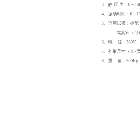
3、静 压 力：0～1
4、振动时间：0～
5、适用试模：标配：30
或其它（可选
6、电 源：380V、
7、外形尺寸（长×宽×高
8、重 量：500Kg