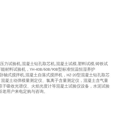
压力试验机
混凝土钻孔取芯机
混凝土试模
塑料试模
铸铁试
,
,
,
,
万能材料试验机，
型标准恒温恒湿养护
YH-40B/60B/90B
卧轴式搅拌机
混凝土自落式搅拌机，
型混凝土钻孔取芯
,
HZ-20
、混凝土动弹模量测定仪、氯离子含量测定仪，混凝土含气量
原子吸收光谱仪、火焰光度计等混凝土试验仪设备，水泥试验
新老用户来电定购与咨询。