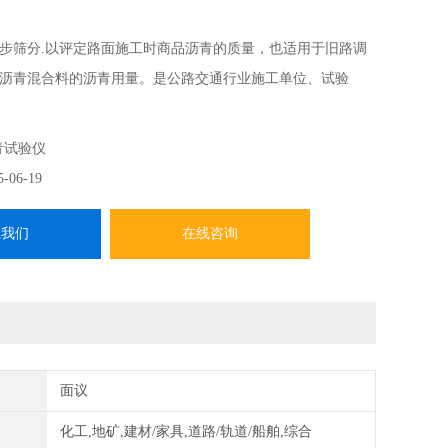
步筛分.以评定路面施工时商品沥青的质量，也适用于旧路调
沥青混合料的沥青用量。是公路交通行业施工单位、试验
教学机构的设备，可以实现自动筛分，自动回收三氯乙烯，
青试验仪
5-06-19
系我们
在线咨询
面议
化工,地矿,建材/家具,道路/轨道/船舶,综合