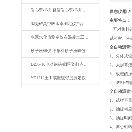
岩心劈样机 轻便岩心劈样机 岩芯劈开机产品展示
昌志仪器L
主要特点：
陶瓷砖真空吸水率测定仪产品展示
可对集料进
水泥水化热测定仪在混凝土工程中的应用
试验室、科
全自动沥青
砂子压碎仪 细集料砂子压碎值指标测定仪产品展示
1、分体式
DBJ5-10电动钢筋标距仪 打点机产品展示
2、大屏幕
3、改进的振
YT1212土工膜胀破强度测定仪产品简介
4、透明传
全自动沥青
1、试样容量：
2、抽提精度
3、抽提时间
4、离心轴转速