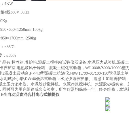
：4KW
4线380V 50Hz
0Kg
0×650×1250mm 150kg
50×1700mm 250kg
：≤35℃
度：≤85%
产品有
标养箱
养护箱
混凝土搅拌站试验仪器设备
水泥压力试验机
混凝土
:
,
,
,
,
准养护室
电热鼓风干燥箱，混凝土碳化试验箱，
型
,
WE-300B/600B/1000B
米
混凝土震动台
型混凝土抗渗仪
型混凝土单
2
,HP-4.0
,HJW-15/30/60/100/150
水泥试验小磨
低温试验箱，水泥快速养护箱、 混凝土加速养护箱
,DW-40
凝土压力泌水仪、水泥胶砂搅拌机、水泥净浆搅拌机、水泥胶砂振实台、
，同时可为用户组建成套实验室，所售仪器均保修一年，终身维修，欢迎
Y-E全自动沥青混合料离心式抽提仪