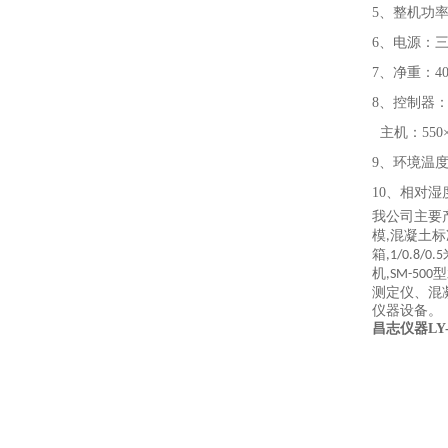
5、整机功率
6、电源：三相
7、净重：40
8、控制器：95
主机：550×8
9、环境温度
10、相对湿
我公司主要
模
混凝土标
,
箱
,1/0.8/0.5
机
型
,SM-500
测定仪、混
仪器设备。
昌志仪器L