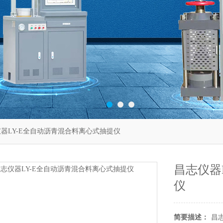
仪器LY-E全自动沥青混合料离心式抽提仪
昌志仪器
仪
简要描述：
昌