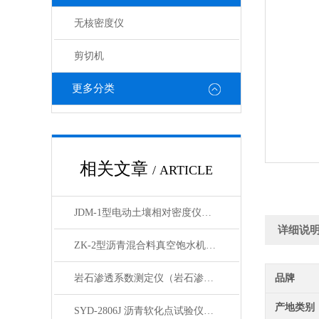
无核密度仪
剪切机
更多分类
相关文章
/ ARTICLE
JDM-1型电动土壤相对密度仪技术参数
详细说
ZK-2型沥青混合料真空饱水机产品展示
岩石渗透系数测定仪（岩石渗透仪）产品展示
品牌
产地类别
SYD-2806J 沥青软化点试验仪电脑四路液晶打印展示