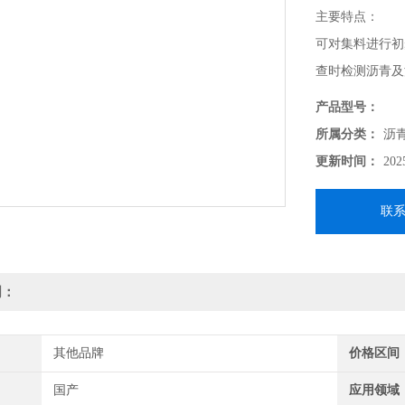
主要特点：
可对集料进行初
查时检测沥青及
室、科研单位及
产品型号：
自动回收矿粉。
所属分类：
沥
更新时间：
202
联
明：
其他品牌
价格区间
国产
应用领域