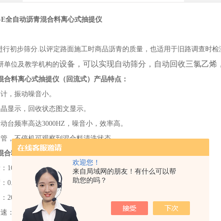
Y-E全自动沥青混合料离心式抽提仪
行初步筛分.以评定路面施工时商品沥青的质量，也适用于旧路调查时检
设备，可以实现自动筛分，自动回收三氯乙烯
研单位及教学机构的
混合料离心式抽提仪（回流式）
产品特点：
设计，振动噪音小。
液晶显示，回收状态图文显示。
动台频率高达3000HZ，噪音小，效率高。
输管，不停机可观察到混合料清洗状态。
混合料离心式抽提仪 （回流式）主要技术参数：
欢迎您！
1000g～3000g
来自局域网的朋友！有什么可以帮
助您的吗？
：0.1%
：20～40分钟/次
：6000rpm