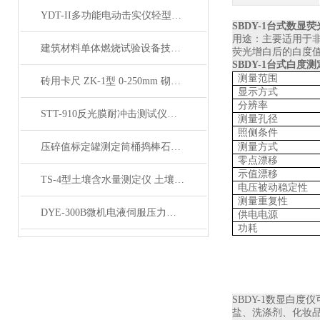
YDT-II多功能电动击实仪轻型重型击实仪产品简介
SBDY-1台式数显
用途：主要适用于
建筑材料单体燃烧试验设备技术参数
荧光增白后的白度
SBDY-1
台式白度测
测量范围
砖用卡尺 ZK-1型 0-250mm 砌墻砖砖用卡尺 产品展示
显示方式
分辨率
STT-910反光膜耐冲击测试仪产品展示
测量孔径
照侧条件
压碎值标定罐测定筒桶捣棒石子压碎仪产品展示
测量方式
零点漂移
示值漂移
TS-4型土壤含水量测定仪 土壤湿度密度仪 产品展示
电压被动稳定性
测量重复性
DYE-300B微机电液伺服压力试验机产品简介
供电电源
功耗
SBDY-1
数显白度仪
盐、洗涤剂、化妆