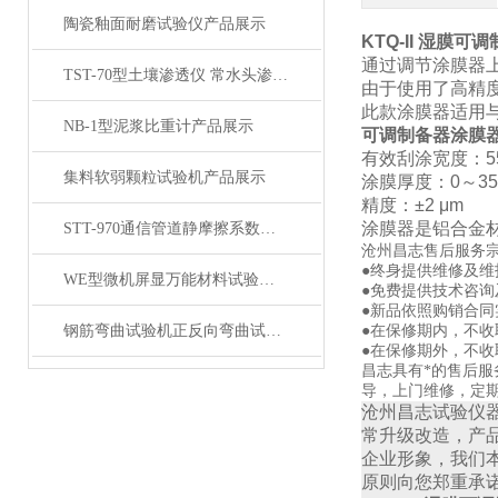
陶瓷釉面耐磨试验仪产品展示
KTQ-II 湿膜
通过调节涂膜器
TST-70型土壤渗透仪 常水头渗水仪产品展示
由于使用了高精
此款涂膜器适用
NB-1型泥浆比重计产品展示
可调制备器涂膜器涂
有效刮涂宽度：
5
集料软弱颗粒试验机产品展示
涂膜厚度：
0～35
精度：
±2 μm
涂膜器是铝合金
STT-970通信管道静摩擦系数测量仪产品展示
沧州昌志售后服务
●终身提供维修及
WE型微机屏显万能材料试验机 产品展示
●免费提供技术咨询
●新品依照购销合同
钢筋弯曲试验机正反向弯曲试验机
●在保修期内，不
●在保修期外，不
昌志具有*的售后
导，上门维修，定
沧州昌志试验仪
常升级改造，产
企业形象，我们
原则向您郑重承诺