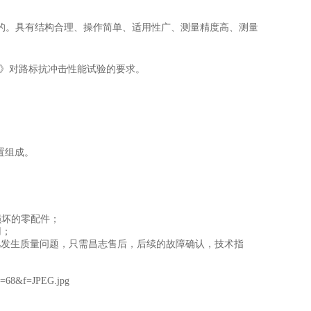
的。具有结构合理、操作简单、适用性广、测量精度高、测量
突起路标》对路标抗冲击性能试验的要求。
置组成。
损坏的零配件；
用；
凡发生质量问题，只需昌志售后，后续的故障确认，技术指