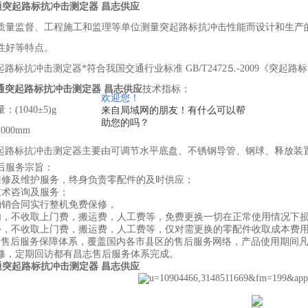
0交通突起路标抗冲击测定器 昌志供应
质量监督、工程施工和监理等单位测量突起路标抗冲击性能而设计和生产
性好等特点。
0 突起路标抗冲击测定器*符合我国交通行业标准 GB/T2472⒌-2009《
通突起路标抗冲击测定器 昌志供应
技术指标：
欢迎您！
量：
(1040±5)g
来自局域网的朋友！有什么可以帮
助您的吗？
1000mm
30 突起路标抗冲击测定器主要由可调节水平底盘、不锈钢导管、钢球、释放装
后服务宗旨：
维修及维护服务，终身负责零配件的及时供应；
技术咨询及服务；
购销合同实行整机免费保修，
内，不收取上门费，搬运费，人工费等，免费更换一切在正常使用情况下
外，不收取上门费，搬运费，人工费等，仅对需更换的零配件收取成本费
的售后服务保障体系，覆盖国内各市县区的售后服务网络，产品使用期间
修，定期回访都有昌志售后服务体系完成。
0交通突起路标抗冲击测定器 昌志供应