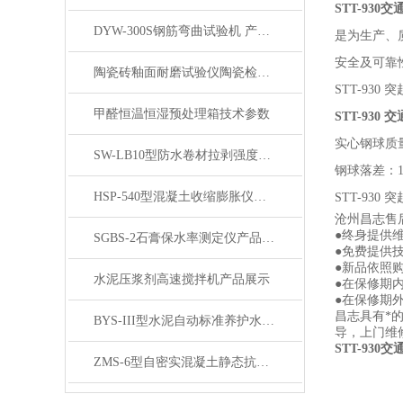
STT-93
DYW-300S钢筋弯曲试验机 产品展示
是为生产、
安全及可靠
陶瓷砖釉面耐磨试验仪陶瓷检测实验室仪器产品展示
STT-93
甲醛恒温恒湿预处理箱技术参数
STT-930
交
实心钢球质
SW-LB10型防水卷材拉剥强度检测仪产品展示
钢球落差：
HSP-540型混凝土收缩膨胀仪产品展示
STT-9
沧州昌志售
●终身提供
SGBS-2石膏保水率测定仪产品展示
●免费提供
●新品依照
水泥压浆剂高速搅拌机产品展示
●在保修期
●在保修期
昌志具有*
BYS-III型水泥自动标准养护水箱产品展示
导，上门维
STT-93
ZMS-6型自密实混凝土静态抗离析性圆柱模产品展示