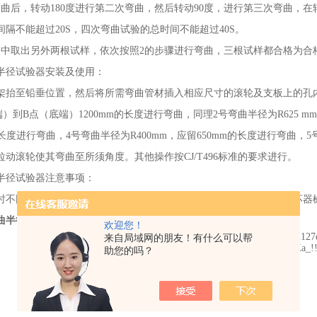
弯曲后，转动180度进行第二次弯曲，然后转动90度，进行第三次弯曲，在
间隔不能超过20S，四次弯曲试验的总时间不能超过40S。
箱中取出另外两根试样，依次按照2的步骤进行弯曲，三根试样都合格为合
半径试验器安装及使用：
架抬至铅垂位置，然后将所需弯曲管材插入相应尺寸的滚轮及支板上的孔
）到B点（底端）1200mm的长度进行弯曲，同理2号弯曲半径为R625 mm
的长度进行弯曲，4号弯曲半径为R400mm，应留650mm的长度进行弯曲，5
拉动滚轮使其弯曲至所须角度。其他操作按CJ/T496标准的要求进行。
半径试验器注意事项：
时不同直径的试样应单独进行，切不可五组同时进行弯曲，否则会损坏器
曲半径试验器交通通信管道测定
欢迎您！
来自局域网的朋友！有什么可以帮
助您的吗？