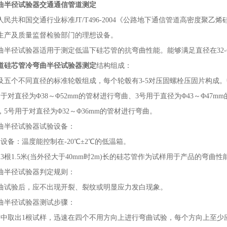
曲半径试验器交通通信管道测定
人民共和国交通行业标准
JT/T496-2004《公路地下通信管道高密度
生产及质量监督检验部门的理想设备。
曲半径试验器适用于测定低温下硅芯管的抗弯曲性能。能够满足直径在
3
道硅芯管冷弯曲半径试验器测定
结构组成：
及五个不同直径的标准轮毂组成，每个轮毂有
3-5对压固螺栓压固片构成。
于对直径为Φ38～Φ52mm的管材进行弯曲、3号用于直径为Φ43～Φ47m
5号用于对直径为Φ32～Φ36mm的管材进行弯曲。
曲半径试验器试验设备：
设备：温度能控制在-20℃±2℃的低温箱。
3根1.5米(当外径大于40mm时2m)长的硅芯管作为试样用于产品的弯曲性
曲半径试验器判定规则：
曲试验后，应不出现开裂、裂纹或明显应力发白现象。
曲半径试验器测试步骤：
箱中取出1根试样，迅速在四个不用方向上进行弯曲试验，每个方向上至少应