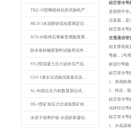
硅芯管冷弯
TKZ-10型陶瓷砖抗折试验机产品展示
是按照中华
洁直观，是
MLD-3水泥胶砂流动度测定仪产品简介
硅芯管冷弯
SCN-60装饰石膏板受潮挠度测定仪产品展示
交通通信管
由支撑底座
防水卷材橡胶塑料试验用试件 产品展示
弯曲，2号用
SY-2型混凝土压力泌水仪产品展示
材进行弯曲，
硅芯管冷弯
GSY-1灌水法试验仪路基压实度测定仪产品展示
1、其他检测
2、样品：取
SL-80原位压力机数显原位试验机 产品展示
硅芯管冷弯
HS-3型矿粉压力过滤装置矿粉回收仪产品展示
试样经过弯
硅芯管冷弯
水泥干缩养护箱 水泥砂浆凝结时间定型性试验
1、从低温