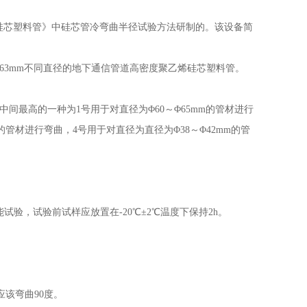
聚乙烯硅芯塑料管》中硅芯管冷弯曲半径试验方法研制的。该设备简
2-63mm不同直径的地下通信管道高密度聚乙烯硅芯塑料管。
中间最高的一种为1号用于对直径为Φ60～Φ65mm的管材进行
m的管材进行弯曲，4号用于对直径为直径为Φ38～Φ42mm的管
能试验，试验前试样应放置在-20℃±2℃温度下保持2h。
该弯曲90度。