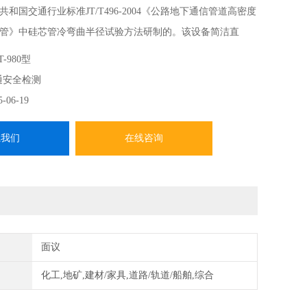
和国交通行业标准JT/T496-2004《公路地下通信管道高密度
管》中硅芯管冷弯曲半径试验方法研制的。该设备简洁直
量监督检验部门的理想设备。
T-980型
通安全检测
5-06-19
系我们
在线咨询
面议
化工,地矿,建材/家具,道路/轨道/船舶,综合