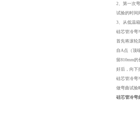
2、第一次
试验的时间
3、从低温
硅芯管冷弯
首先将滚轮
自A点（顶端
留810mm
好后，向下
硅芯管冷弯
做弯曲试验
硅芯管冷弯