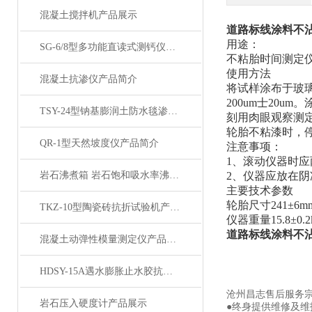
混凝土搅拌机产品展示
道路标线涂料不
用途：
SG-6/8型多功能直读式测钙仪产品展示
不粘胎时间测定
使用方法
混凝土抗渗仪产品简介
将试样涂布于玻
200um士20
TSY-24型钠基膨润土防水毯渗透系数测定仪产品简介
刻用肉眼观察测
轮胎不粘漆时，
QR-1型天然坡度仪产品简介
注意事项：
1、
滚动仪器时应
岩石沸煮箱 岩石饱和吸水率沸煮箱产品展示
2、
仪器应放在阴
主要技术参数
轮胎尺寸
241±6m
TKZ-10型陶瓷砖抗折试验机产品展示
仪器重量
15.8±0.2
道路标线涂料不
混凝土动弹性模量测定仪产品展示
HDSY-15A遇水膨胀止水胶抗水压试验机（三试件）产品展示
沧州昌志售后服务
岩石压入硬度计产品展示
●终身提供维修及