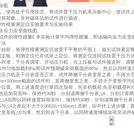
加载
机，使其处于可用状态。将试件置于压力机承压板中心，使试件
破坏荷载，并对破坏后的试件进行描述。
弹性模量测定仪实验要求与实验结果
全应力应变曲线图。
试件的弹性模量
本实验计算平均弹性模量，即由轴向应力应变
E
方法
前，将弹性模量测定仪放置于平整的平面上，旋出试块紧定螺
板，则测定仪已在试块上定位。将测定仪连同试块置于压力试
准，千分表调零。开动压力机，当上压板与试件接近时，调整
均匀地加载到
即试件预期破坏荷载值的
，然后以同样速
Pa(
40%)
力机及千分表是否正常。试件两侧千分表变形之差，不得大于
截面的试件时，其两侧变形之差，不得大于变形平均
mm×100mm
置。用上述速度进行第四次加荷，先至初载荷
先至初载荷
,
PO(
然后加荷至
，保持约
秒，分别读两侧千分表
，分别计算两
PA
30
△A
取
后即以同样速度卸荷至
，保持约
秒，分别读两侧千分表
△A
PO
30
与
之差应不大于
否则，应中伏上述步骤，
5
△4
0.0002(L=150mm),
变形值
为准。然后卸去千分表，以同样速度继续加荷至试件
△0