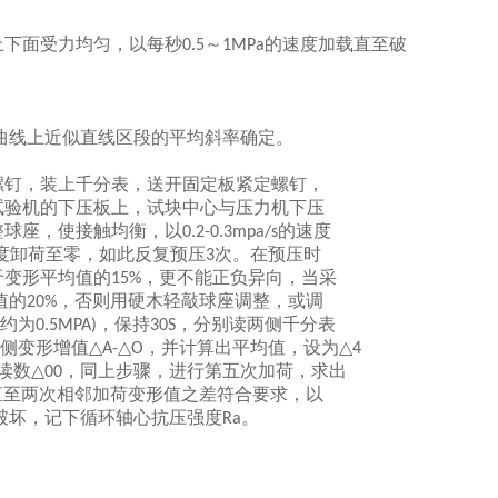
上下面受力均匀，以每秒
～
的速度加载直至破
0.5
1MPa
曲线上近似直线区段的平均斜率确定。
钉，装上千分表，送开固定板紧定螺钉，
验机的下压板上，试块中心与压力机下压
球座，使接触均衡，以
的速度
0.2-0.3mpa/s
度卸荷至零，如此反复预压
次。在预压时
3
变形平均值的
，更不能正负异向，当采
15%
值的
，否则用硬木轻敲球座调整，或调
20%
约为
，保持
，分别读两侧千分表
0.5MPA)
30S
侧变形增值
，并计算出平均值，设为
△A-△O
△4
读数
，同上步骤，进行第五次加荷，求出
△00
直至两次相邻加荷变形值之差符合要求，以
破坏，记下循环轴心抗压强度
。
Ra