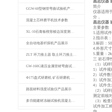
昌志仪器 
简介
GGW-60型钢管弯曲试验机产品展示
仪器适用
分，
混凝土芯样磨平机技术参数
昌志仪器 
主要参数
XL-10石膏板楔形棱边深度测定仪产品展示
适用试件
1.
指示表：
2.
标距：
全自动地基钎探机产品展示
3.
5
外形尺寸
4.
重量：
5.
2k
ZLT 环刀推土器 取土环刀推土器产品展示
三
岩石弹
（
）试样
1
GW-160G液压金属管材弯曲试验机展示
）试件规
1
）试件数
2
Ф175盘式研磨机 矿石研磨机 水泥熟料研磨机产品展示
）试件加
3
）试件含
4
路面材料强度试验仪产品展示
（
）试样
2
测定前核
多功能建材冻融试验机混凝土慢速冻融试验机产品简介
（
）检查
3
试件加工
内。