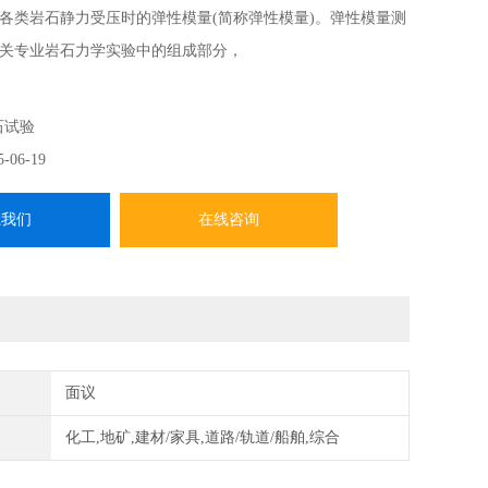
各类岩石静力受压时的弹性模量(简称弹性模量)。弹性模量测
关专业岩石力学实验中的组成部分，
石试验
5-06-19
系我们
在线咨询
面议
化工,地矿,建材/家具,道路/轨道/船舶,综合