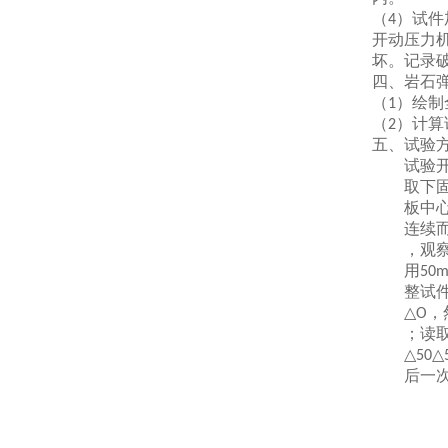
（
）试件
4
开动压力
坏。记录
四、岩石
（
）绘制
1
（
）计算
2
五、
试验
试验开始
取下固定
板中心对
连续而
，观察压
用
50
整试件位
，
△O
；读
△50△
后一次