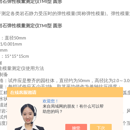
岩石弹性模量测定仪TMI型 圆形
于测定各类岩石静力受压时的弹性模量
简称弹性模量
。弹性模量
(
)
岩石弹性模量测定仪TMI型 圆形
：直径
50mm
1/0.001mm
0mm
：
15*15*15cm
g
性模量测定仪使用方法
制备
格：试件应是整齐的园柱体，直径约为
，高径比为
～
50mm
2.0
3.0
量：每组试件应不少于
块，取其平均值作为单轴抗压强度；
3
工精度：试件端面磨平度小于
；轴线垂度不超过
弧
0.02mm
0.001
水状态：试件保存期不超过
天，应尽可能保持天然含水量。
30
欢迎您！
描述
来自局域网的朋友！有什么可以帮
对岩石名称及其编号。对试件颜色、颗粒、层理、节理、裂隙、
助您的吗？
试件加工精度，量测试件尺寸
精度用专门的水平检测台检查。试件直径应在其高度的中部两个