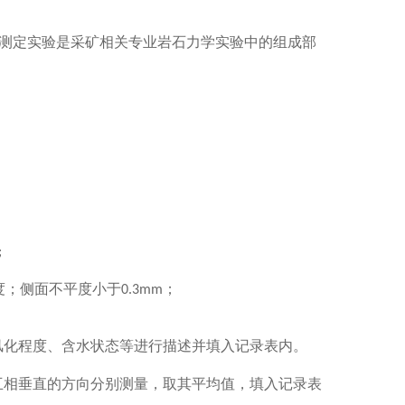
测定实验是采矿相关专业岩石力学实验中
的组成部
;
度；侧面不平度小于
；
0.3mm
风化程度、含水状态等进行描述并填入记录表内。
互相垂直的方向分别测量，取其平均值，填入记录表