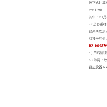
按下式计算
r=m1-m0
其中：
m1
m0是容重
如果两次测
取其平均值
RZ-100
a ) 用后
b ) 筛网
昌志仪器 R