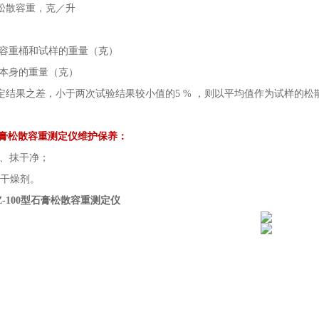
松散容重，克／升
是容重桶和试样的重量（克）
桶本身的重量（克）
定结果之差，小于两次试验结果较小值的
5 % ，则以平均值作为试样的
。
型石膏松散容重测定仪维护保养：
清理、抹干净；
上放干燥剂。
Z-100型石膏松散容重测定仪