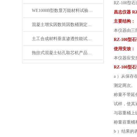
RZ-100
WE1000B型数显万能材料试验机产品展示
昌志仪器 R
主要结构：
混凝土增实因数筒因数桶测定仪产品展示
本仪器由三
土工合成材料垂直渗透性能试验仪产品简介
RZ-100
使用安放：
拖挂式混凝土钻孔取芯机产品展示
本仪器应安
RZ-100
a ）从保
测定两次。
称量不带延
试样，使其
与容重桶上
称量容重桶
b ）结果的