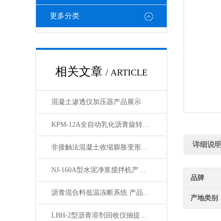
更多分类
相关文章
/ ARTICLE
混凝土渗透仪加压器产品展示
KPM-12A全自动乳化沥青旋转瓶磨耗试验仪展示
详细说
非接触法混凝土收缩膨胀变形测定仪产品展示
NJ-160A型水泥净浆搅拌机产品展示
品牌
沥青混合料低温冻断系统 产品展示
产地类别
LBH-2型沥青溶剂回收仪抽提三氯乙烯回收机产品展示