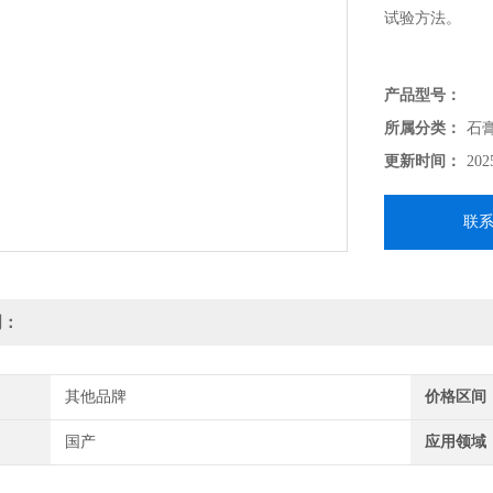
试验方法。
RZ-100型石
产品型号：
所属分类：
石
主要结构：
更新时间：
202
本仪器由三部分
联
筒、下部是容重
明：
其他品牌
价格区间
国产
应用领域