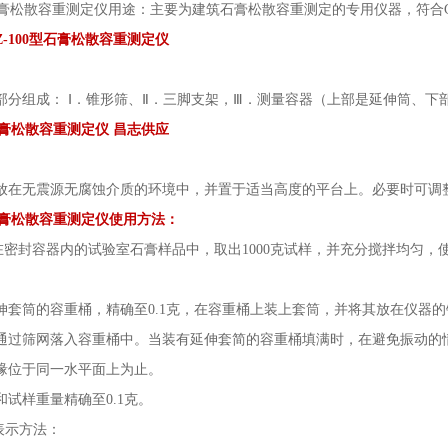
型石膏松散容重测定仪用途：主要为建筑石膏松散容重测定的专用仪器，符合GB/T
Z-100型石膏松散容重测定仪
部分组成：
Ⅰ．锥形筛、Ⅱ．三脚支架，Ⅲ．测量容器（上部是延伸筒、下部
型石膏松散容重测定仪 昌志供应
放在无震源无腐蚀介质的环境中，并置于适当高度的平台上。必要时可调
型石膏松散容重测定仪使用方法：
存在密封容器内的试验室石膏样品中，取出1000克试样，并充分搅拌均匀，
伸套筒的容重桶，精确至
0.1克，在容重桶上装上套筒，并将其放在仪器
通过筛网落入容重桶中。当装有延伸套简的容重桶填满时，在避免振动的
缘位于同一水平面上为止。
和试样重量精确至
0.1克。
表示方法：