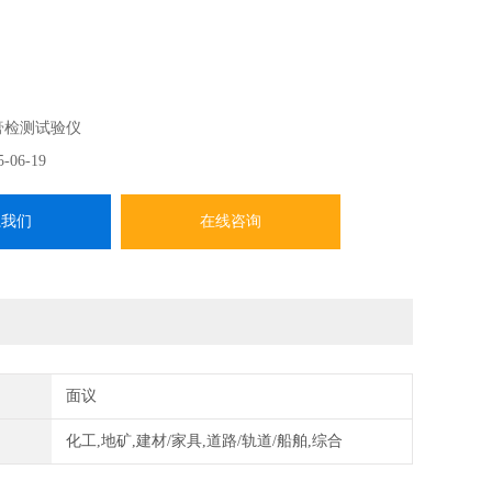
膏松散容重测定仪 昌志供应
膏检测试验仪
5-06-19
组成： Ⅰ．锥形筛、Ⅱ．三脚支架，Ⅲ．测量容器（上部是延伸
系我们
在线咨询
桶，其容量是1 升）
面议
化工,地矿,建材/家具,道路/轨道/船舶,综合