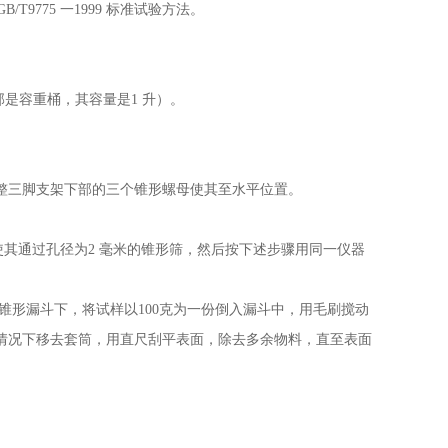
9775 一1999 标准试验方法。
是容重桶，其容量是1 升）。
整三脚支架下部的三个锥形螺母使其至水平位置。
使其通过孔径为2 毫米的锥形筛，然后按下述步骤用同一仪器
的锥形漏斗下，将试样以100克为一份倒入漏斗中，用毛刷搅动
情况下移去套筒，用直尺刮平表面，除去多余物料，直至表面