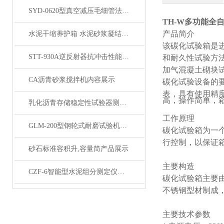
SYD-0620型真空减压毛细管法沥青动力粘度试验仪展示
TH-W多功能全
产品简介
水泥干缩养护箱 水泥砂浆凝结时间定型性试验
该碳化试验箱是
STT-930A逆反射器抗冲击性能测定仪产品展示
和耐久性试验方法标准
加气混凝土砌块试验
CA沥青砂浆搅拌机内容展示
碳化试验设备的要求
表，具有使用精度高
高，操作简单，
乳化沥青存储稳定性试验器测定仪产品展示
工作原理
GLM-200型钢轮式耐磨试验机产品展示
碳化试验箱为一
行控制，以保证
砂石标准容积升,容量筒产品展示
主要构造
CZF-6智能型水泥组分测定仪双数显自动产品展示
碳化试验箱主要
不锈钢型材制成
主要技术参数