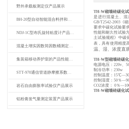
野外承载板测定仪产品展示
TH-W砌墙砖碳化
是进行混凝土、混凝
BH-20型自动智能混合料拌和机 产品展示
GB/T2542-20
要求中碳化试验要
性能和耐久性试验方法标
NDJ-1C型布氏旋转粘度计产品展示
土试验规程》中碳
表，具有使用精度
混凝土增实因数筒因数桶测定仪产品展示
温、湿、浓度直
集装箱移动养护室的产品性能特点和基本配置要求
TH-W型
砌墙砖碳化
电源电压：
220v
制冷功率：
230
STT-970通信管道静摩擦系数测量仪产品展示
控制温度：
15℃—
控制湿度：
50％—
CO2浓度： 0％—
岩石自由膨胀率试验仪产品展示
TH-W砌墙砖碳化
铝粉膏发气量测定装置产品展示