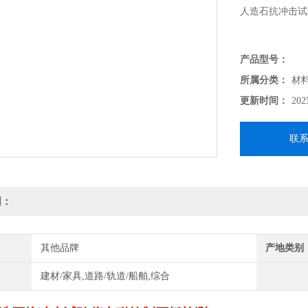
人造石抗冲击试验
一、概述
产品型号：
所属分类：
材
管材跌落试验仪根据《
更新时间：
202
人造石英石板》
照标准配置相应
联
架分离，设计简
件。
明：
其他品牌
产地类别
建材/家具,道路/轨道/船舶,综合