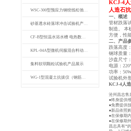
KCJ-
人造石抗
WSC-300型预应力钢绞线松弛试验机 产品展示
一、概述
管材跌落
砂基透水砖落球冲击试验机产品展示
制造。
本
方便，性
CF-B型恒温水浴水槽 电热数显实验室水浴锅加热产品展示
二、
产品
跌落高度
KPL-04A型微机伺服混合料动态疲劳试验机产品展示
钢球质量
沙盘尺寸
集料软弱颗粒试验机产品展示
电源：
220
功率：
50
WG-1型混凝土抗拔仪（钢筋握裹力试验）产品展示
试验机外
KCJ-4
沧州昌志售
●终身提供
●免费提供
●新品依照
●在保修期
●在保修期
昌志具有*