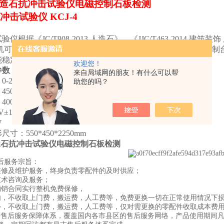
4人造石抗冲击试验仪电磁控制石板检测
冲击试验仪
KCJ-4
试验仪根据《
JC/T908-2013,
人造石》、《
JJC/T463-2014
建筑装饰
机可对人造石按照标准配置相应钢球作自由冲击试验，配备控制
能稳定安全。单臂设置，可方便地放置试件。
欢迎您！
参数
来自局域网的朋友！有什么可以帮
：
0-2000mm
（电磁控制）
助您的吗？
：
450g
、
225g
、
750g
：
400*400*30
V±10%50Hz 2A
W
形尺寸：
550*450*2250mm
人造石抗冲击试验仪电磁控制石板检测
后服务宗旨：
维修及维护服务，终身负责零配件的及时供应；
技术咨询及服务；
购销合同实行整机免费保修，
内，不收取上门费，搬运费，人工费等，免费更换一切在正常使用情况下
外，不收取上门费，搬运费，人工费等，仅对需更换的零配件收取成本费
的售后服务保障体系，覆盖国内各市县区的售后服务网络，产品使用期间