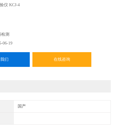
仪 KCJ-4
料检测
JC/T908-2013,人造石》、《JJC/T463-2014 建筑装饰 用
5-06-19
中抗冲击试验设备的要求进行设计制造。 本机可对人造石按
钢球作自由冲击试验，配备控制台从而能精确 地使试件与托
系我们
在线咨询
单，使用方便，性能稳定安全。单臂设置，可方便地放置试
国产