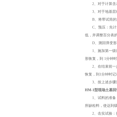
2、对于计算含水量小
3、对于地基层材料
B、将带试筒的式
C、预压：先计算
低，并调整百分表的
D、测回弹变形：
1、施加第一级荷
形恢复，到 1分钟
2、在结束前一步
恢复，到1分钟时记
3、按上述步骤逐
HM-1型现场土基
1、试料的准备：如
所缺粒料，使达到
2、击实试验：按