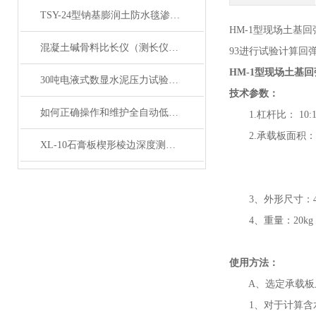
TSY-24型钠基膨润土防水毯渗透系数测定仪产品简介
HM-1型现场土基回
混凝土碱骨料比长仪（测长仪）产品展示
93进行试验计算回
HM-1型现场土基
30吨电液式数显水泥压力试验机产品展示
技术参数：
如何正确操作和维护全自动低温冻融试验箱？
1.杠杆比： 10:
2.承载板面积：Φ25
XL-10石膏板楔形棱边深度测定仪产品展示
Φ37.4mm
Φ50.5mm
3、外形尺寸：450×
4、重量：20kg
使用方法：
A、选定承载板
1、对于计算含水量