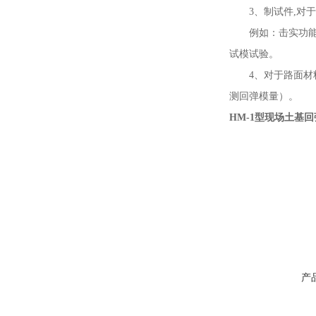
3、制试件,对于路
例如：击实功能
试模试验。
4、对于路面材料
测回弹模量）。
HM-1型现场土基
产