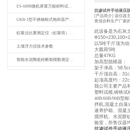
ES-600B微机屏显万能材料试验机 展示
抗渗试件手动液压脱
[产品简介] 该仪
GKB-1型不锈钢框式饱和器产品展示
青混合料生产厂家的现
此设备是为石灰
虹吸法比重测定仪（虹吸筒）产品展示
Ф150×230,100
以
5吨千斤顶为
土壤浮力仪技术参数
大载荷
5吨
总量
47KG
智能水泥陶瓷砖断裂模数测定仪产品展示
加高型脱模器：
架子净高：
58.5
千斤顶自高：
31
起顶高度约：
22
我公司主要产品有
塑料试模,铸铁试模
40B/60B/90B
拌机,混凝土自落式
速养护箱、混凝
搅拌机、水泥胶
验室，所售仪器
抗渗试件手动液压