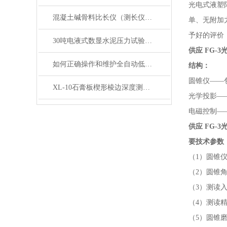
光电式液塑
混凝土碱骨料比长仪（测长仪）产品展示
单、无附加
予好的评价，
30吨电液式数显水泥压力试验机产品展示
供应 FG-
如何正确操作和维护全自动低温冻融试验箱？
结构：
圆锥仪
——
XL-10石膏板楔形棱边深度测定仪产品展示
光学投影
—
电磁控制
—
供应 FG-
要技术参数
（
1）圆锥仪总
（
2）圆锥角度
（
3）测读入
（
4）测读精
（
5）圆锥磨