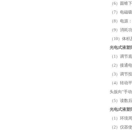
（
6）圆锥
（
7）电磁吸
（
8）电源：
（
9）消耗功
（
10）体积及
光电式液塑
（
1）调节
（
2）接通
（
3）调节
（
4）转动
头扳向“手
（
5）读数
光电式液塑
（
1）环境
（
2）仪器