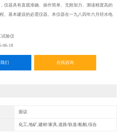
，仪器具有直观准确、操作简单、无附加力、测读精度高的
程、基本建设的必需仪器。本仪器在一九八四年六月经水电
试验规程会议》审定，给予好的评价，确认FG-III型符合新规
并被推荐使用。
工试验仪
5-06-18
系我们
在线咨询
面议
化工,地矿,建材/家具,道路/轨道/船舶,综合