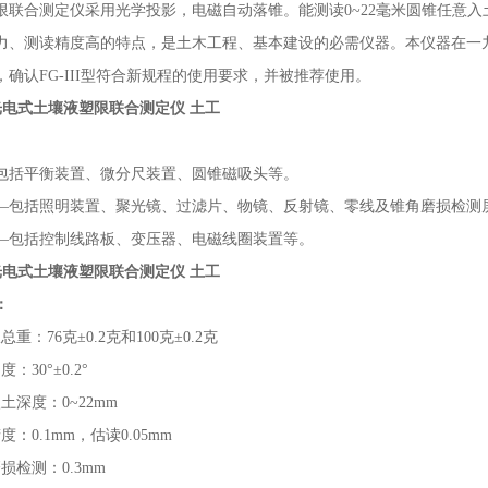
限联合测定仪采用光学投影，电磁自动落锥。能测读
0~22毫米圆锥任
力、测读精度高的特点，是土木工程、基本建设的必需仪器。本仪器在一
确认FG-III型符合新规程的使用要求，并被推荐使用。
3光电式土壤液塑限联合测定仪 土工
包括平衡装置、微分尺装置、圆锥磁吸头等。
—包括照明装置、聚光镜、过滤片、物镜、反射镜、零线及锥角磨损检测
—包括控制线路板、变压器、电磁线圈装置等。
3光电式土壤液塑限联合测定仪 土工
：
重：76克±0.2克和100克±0.2克
：30°±0.2°
土深度：0~22mm
度：0.1mm，估读0.05mm
损检测：0.3mm