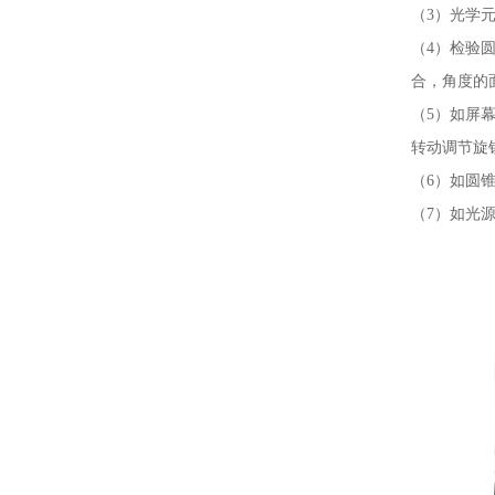
（
3）光学
（
4）检验
合，角度的
（
5）如屏
转动调节旋
（
6）如圆
（
7）如光