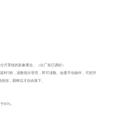
微分尺零线的影象重合。（出厂前已调好）
延时5秒，读数指示管亮，即可读数。如要手动操作，可把开
动按扭，圆锥仪才自由落下。
于85%。