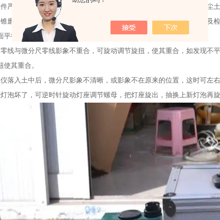
元件严禁用手和不干净、不柔软的物品撺抹，镜面和微分尺如有污秽、尘
圆锥磨损时，把圆锥仪倒插在检验座上，整个座放上平台，适当高度，及
面平衡线距离相应于圆锥的0.3mm。
幕零线与微分尺零线影象不重合，可旋动调节旋扭，使其重合，如发现不
钮使其重合。
锥仪落入土中后，微分尺影象不清晰，或影象不在原来的位置，这时可左
源灯泡坏了，可逆时针旋动灯座调节螺母，把灯座旋出，抽换上新灯泡再