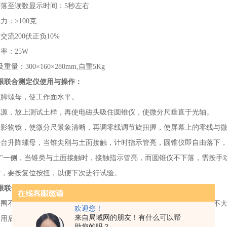
下落至读数显示时间：5秒左右
力：>100克
交流200伏正负10%
率：25W
重量：300×160×280mm,自重5Kg
限联合测定仪使用与操作：
底脚螺母，使工作面水平。
电源，放上测试土样，再使电磁头吸住圆锥仪，使微分尺垂直于光轴。
投影物镜，使微分尺景象清晰，再调零线调节旋扭握，使屏幕上的零线与
平台升降螺母，当锥尖刚与土面接触，计时指示管亮，圆锥仪即自由落下，
动"一侧，当锥类与土面接触时，接触指示管亮，而圆锥仪不下落，需按手
后，要按复位按扭，以便下次进行试验。
限联合测定仪工作条件与注意事项：
周围不应有风吹、震动及强磁场，以免影响圆锥仪自由落下。相对湿度不大
欢迎您！
来自局域网的朋友！有什么可以帮
使用后应放入箱内或盖好，置于阴凉、干燥、无腐蚀的地方。
助您的吗？