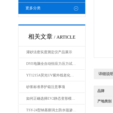
更多分类
相关文章
/ ARTICLE
灌砂法密实度测定仪产品展示
DYE电脑全自动恒应力压力试验机 产品展示
详细说
YT1215A荧光UV紫外线老化箱产品简介
砂浆标准养护箱注意事项
品牌
如何正确选择EV2静态变形模量测试仪设备？
产地类别
TSY-24型钠基膨润土防水毯渗透系数测定仪产品简介