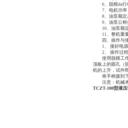
6、脱模da行程
7、电机功率：38
8、油泵额定压力：
9、油泵公称排量：
10、油泵额定转速
11、整机重量：
四、操作与
1、 接好电源
2、 操作过程
使用脱模工
顶板上的圆孔（脱
机的上升，试件
将手柄拨到下
注意：机械本身
TCZT-100型