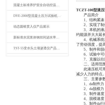
混凝土标准养护室全自动控温控湿设备展示
TCZT-100型
产品简介
DYE-2000型混凝土压力试验机200吨产品展示
1、结构紧凑
2、实现了制
动态圆锥贯入仪产品展示
3、本机的液压
约能源并大大延
新标准水泥浆体钢丝间泌水率试验仪毛细测定仪产品展示
4、机械系统采
了劳动强度，提
TST-55变水头土壤渗透仪产品展示
5、制件和脱模
6、试验中可
7、克服以往同
二、适用范
此液压机可用
减少人力的特点
三、主要参
1、da制件力：
2、da脱模力：
3、制件速度：80
4、脱模速度：20
5、制件da行程