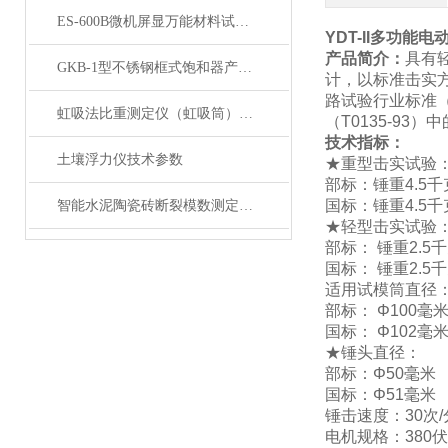
ES-600B微机屏显万能材料试验机 展示
YDT-II多功能
产品简介：
具有
GKB-1型不锈钢框式饱和器产品展示
计，以标准击实
路试验行业标准（
虹吸法比重测定仪（虹吸筒）产品展示
（T0135-93
技术指标：
土壤浮力仪技术参数
★重型击实试验
部标：锤重
4.5
国标：锤重
4.5
智能水泥陶瓷砖断裂模数测定仪产品展示
★轻型击实试验
部标：
锤重
2.5
国标：
锤重
2.5
适用试模筒直径
部标：
Φ100毫
国标：
Φ102毫
★锤头直径：
部标：
Φ50毫
国标：
Φ51毫米
锤击速度：
30次
电机规格：
380