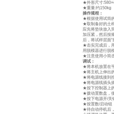
★外形尺寸:580×4
★重量:约150kg
操作规程：
★根据使用试筒
★取制备好的土样
应先将垫块放入筒
加压紧，然后按
后，将试样层面“
★击实完成后，
用脱模器进行脱
★注意使用小筒
调试：
★将本机放置在
★将主机上伸出
★将电源线接到
★将电源线插头
★按下控制器上
★拨动置数盘，使
★按下电源开/关
★按置数/启动
★待自动停机后