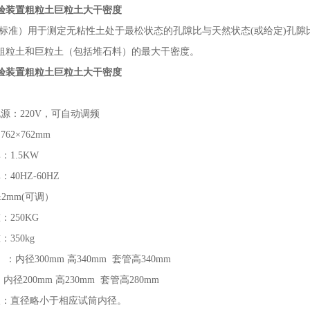
验装置粗粒土巨粒土大干密度
路标准）用于测定无粘性土处于最松状态的孔隙比与天然状态(或给定)孔
粗粒土和巨粒土（包括堆石料）的最大干密度。
验装置粗粒土巨粒土大干密度
源：220V，可自动调频
62×762mm
：1.5KW
40HZ-60HZ
±2mm(可调）
：250KG
350kg
：内径300mm 高340mm 套管高340mm
径200mm 高230mm 套管高280mm
板：直径略小于相应试筒内径。