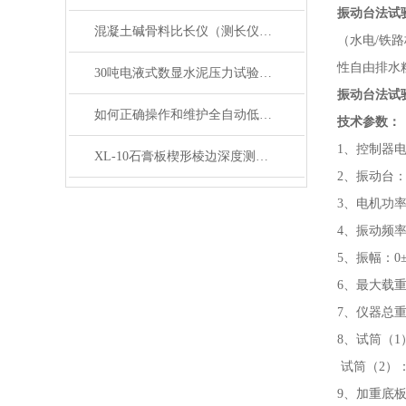
振动台法试
混凝土碱骨料比长仪（测长仪）产品展示
（水电
/铁
性自由排水
30吨电液式数显水泥压力试验机产品展示
振动台法试
如何正确操作和维护全自动低温冻融试验箱？
技术参数：
1、控制器电
XL-10石膏板楔形棱边深度测定仪产品展示
2、振动台：7
3、电机功率
4、振动频率：
5、振幅：0
6、最大载重
7、仪器总重：
8、试筒（1）
试筒（2）：内
9、加重底