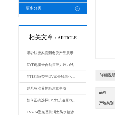
更多分类
相关文章
/ ARTICLE
灌砂法密实度测定仪产品展示
DYE电脑全自动恒应力压力试验机 产品展示
详细说
YT1215A荧光UV紫外线老化箱产品简介
砂浆标准养护箱注意事项
品牌
如何正确选择EV2静态变形模量测试仪设备？
产地类别
TSY-24型钠基膨润土防水毯渗透系数测定仪产品简介