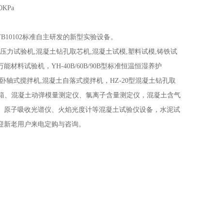
KPa
合TB10102标准自主研发的新型实验设备。
压力试验机,混凝土钻孔取芯机,混凝土试模,塑料试模,铸铁试
万能材料试验机，YH-40B/60B/90B型标准恒温恒湿养护
150型混凝土单卧轴式搅拌机,混凝土自落式搅拌机，HZ-20型混凝土钻孔取
速养护箱、混凝土动弹模量测定仪、氯离子含量测定仪，混凝土含气
、原子吸收光谱仪、火焰光度计等混凝土试验仪设备，水泥试
迎新老用户来电定购与咨询。