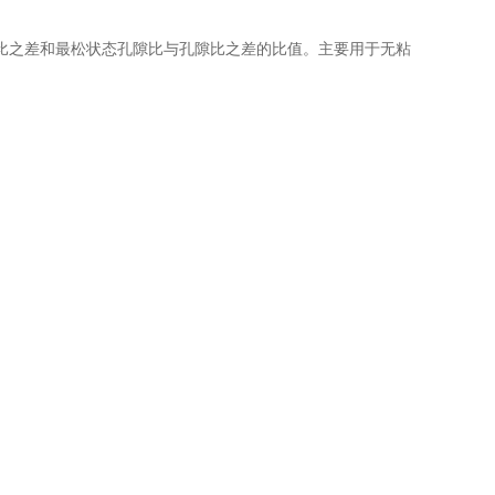
隙比之差和最松状态孔隙比与孔隙比之差的比值。主要用于无粘