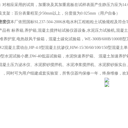
：对相应采用的试筒，加重块及其加重底板在试样表面产生静压力应为14.0
及支架：百分表量程至少50mm以上，分度值为0.025mm（用户自备）
密度仪
本厂依照国标
SL237-504-2006水电水利工程粗粒土试验规程及符
产品有:标养箱,养护箱,混凝土搅拌站试验仪器设备,水泥压力试验机,混凝土
准养护室,电热鼓风干燥箱，混凝土碳化试验箱，WE-300B/600B/1000B型
/0.5米2混凝土震动台,HP-4.0型混凝土抗渗仪,HJW-15/30/60/100/
500型水泥试验小磨,DW-40低温试验箱，水泥快速养护箱、 混凝土加
混凝土压力泌水仪、水泥胶砂搅拌机、水泥净浆搅拌机、水泥胶砂振实台
。，同时可为用户组建成套实验室，所售仪器均保修一年，终身维修，欢