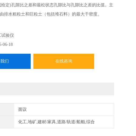
或给定)孔隙比之差和最松状态孔隙比与孔隙比之差的比值。主
由排水粗粒土和巨粒土（包括堆石料）的最大干密度。
工试验仪
5-06-18
系我们
在线咨询
面议
化工,地矿,建材/家具,道路/轨道/船舶,综合