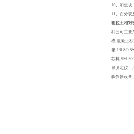
10、加重块
11、百分表
粗粒土相对
我公司主要
模,混凝土标
箱,1/0.8
芯机,SM-
量测定仪、
验仪器设备