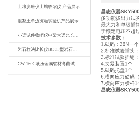
土壤膨胀仪土壤收缩仪 产品展示
昌志仪器SKY5
多功能拔出力试
混凝土单边冻融试验机产品展示
最大力和单级插
于额定电压不超过
小梁试件收缩仪中梁大梁比长仪产品简介
技术参数：
1.砝码：36N一个
岩石柱法比长仪BC-35型岩石柱法测长仪产品展示
2.标准试验插头：
3.标准试验插销：
4.夹紧装置1个；
GW-160G液压金属管材弯曲试验机展示
5.砝码托盘1个；
6.横向应力砝码（
7.横向应力横杆1
昌志仪器SKY5