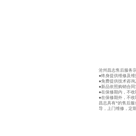
沧州昌志售后服务
●终身提供维修及
●免费提供技术咨询
●新品依照购销合同
●在保修期内，不
●在保修期外，不
昌志具有*的售后
导，上门维修，定