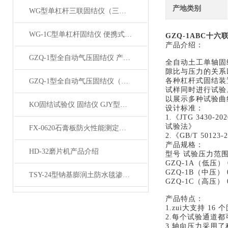
产地类别
WG型单杠杆三联固结仪（三联低压三联中压）产品展示
WG-1C型单杠杆固结仪 便携式轻便单联固结仪产品展示
GZQ-1ABC十
产品介绍：
GZQ-1型全自动气压固结仪 产品展示
全自动土工单轴固
隙比与压力的关系
各种杠杆式固结装
GZQ-1型全自动气压固结仪（高压）产品展示
试样同时进行试验
以展示多种试验曲
KO固结试验仪 固结仪 GJY型KO固结试验仪产品展示
设计标准：
1.《JTG 3430
试验法》
FX-0620石膏板防火性能测定仪产品展示
2.《GB/T 50
产品规格：
HD-32磨片机产品介绍
型号
试验压力范
GZQ-1A（低压） 0-
GZQ-1B（中压） 0-
TSY-24型钠基膨润土防水毯渗透系数测定仪产品简介
GZQ-1C（高压） 0-
产品特点：
1.zui大支持 1
2.每个试验通道
3.轴向压力采用了