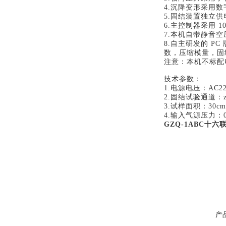
4.沉降变形采用数
5.固结装置独立
6.主控制器采用 
7.本机自带静音空
8.自主研发的 
数，压缩模量，固
注意：本机不标配
技术参数：
1.电源电压：AC22
2.固结试验通道：zu
3.试样面积：30cm
4.输入气源压力：0.
GZQ-1ABC十
产