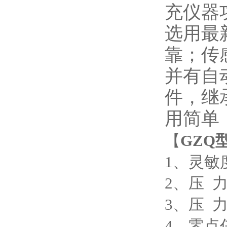
充仪器
选用最
靠；传
并有自
件，继
用简单
【
GZQ
1、灵敏度
2、压 力
3、压 力:
4、零点