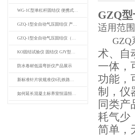
WG-1C型单杠杆固结仪 便携式轻便单联固结仪产品展示
GZQ
GZQ-1型全自动气压固结仪 产品展示
适用范
GZQ
GZQ-1型全自动气压固结仪（高压）产品展示
术、自
KO固结试验仪 固结仪 GJY型KO固结试验仪产品展示
一体，
防水卷材低温弯折仪产品展示
功能，
新标准针片状规准仪6孔铁路道砟针片状仪产品展示
制，仪
如何延长混凝土标养室恒温恒湿设备的使用寿命？
同类产
耗气少
简单，