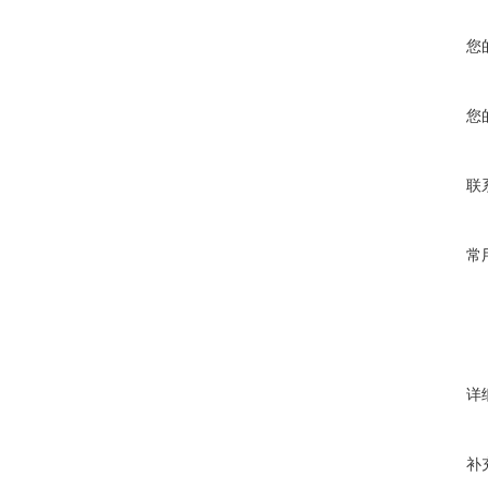
您
您
联
常
详
补