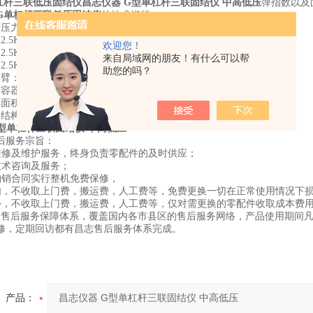
杠杆三联低压固结仪
昌志仪器 G型单杠杆三联固结仪 中高低压
弹指数以及
G单杠杆三联低压固结仪
的技术指标
压力：
pa—800Kpa/30㎝²，12.5Kpa—400Kpa/50㎝²
欢迎您！
pa—1600Kpa/30㎝²，12.5Kpa—800Kpa/50㎝²
来自局域网的朋友！有什么可以帮
pa—4000Kpa/30㎝²，12.5Kpa—2000Kpa/50㎝²
助您的吗？
2:1，10:1(中低压)20:1，24:1(高压)
1×beam，2×beam，3×beam
：30㎝² ，50㎝²
结构：钢结构
G型单杠杆三联固结仪 中高低压
后服务宗旨：
维修及维护服务，终身负责零配件的及时供应；
技术咨询及服务；
购销合同实行整机免费保修，
内，不收取上门费，搬运费，人工费等，免费更换一切在正常使用情况下
外，不收取上门费，搬运费，人工费等，仅对需更换的零配件收取成本费
的售后服务保障体系，覆盖国内各市县区的售后服务网络，产品使用期间
修，定期回访都有昌志售后服务体系完成。
产品：