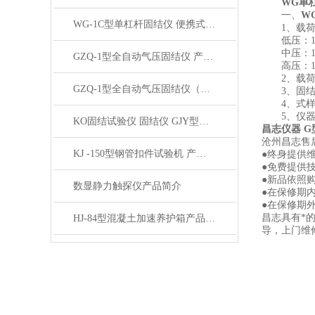
WG单
一、
W
WG-1C型单杠杆固结仪 便携式轻便单联固结仪产品展示
1、载荷
低压：12.5K
中压：12.5K
GZQ-1型全自动气压固结仪 产品展示
高压：12.5K
2、载荷臂：1
GZQ-1型全自动气压固结仪（高压）产品展示
3、固结容器：
4、式样面积
5、仪器
KO固结试验仪 固结仪 GJY型KO固结试验仪产品展示
昌志仪器 
沧州昌志售
KJ -150型钢管扣件试验机 产品展示
●终身提供
●免费提供
●新品依照
数显静力触探仪产品简介
●在保修期
●在保修期
昌志具有*
HJ-84型混凝土加速养护箱产品简介
导，上门维