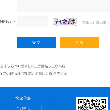
验证码：
请输入计算结果（
：
昌志仪器 WG型单杠杆三联固结仪三联高压
：
YYW-2型应变控制式无侧限压力仪 昌志供应
快速导航
室设备
产品中心