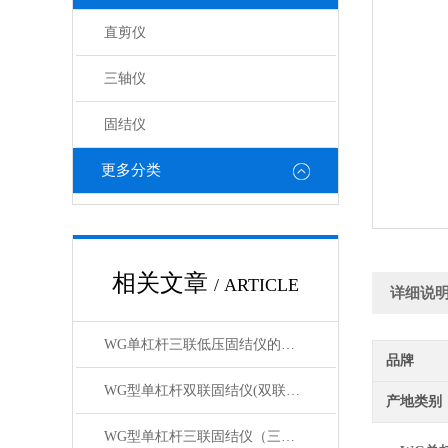
直剪仪
三轴仪
固结仪
更多分类
相关文章
/ ARTICLE
详细说
WG单杠杆三联低压固结仪的工作原理与结构解析
品牌
WG型单杠杆双联固结仪(双联低压双联中压）产品展示
产地类别
WG型单杠杆三联固结仪（三联低压三联中压）产品展示