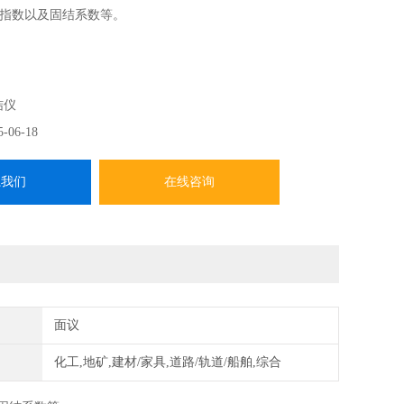
指数以及固结系数等。
结仪
5-06-18
系我们
在线咨询
面议
化工,地矿,建材/家具,道路/轨道/船舶,综合